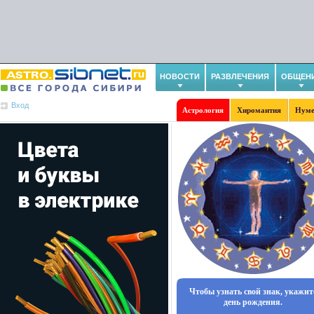
НОВОСТИ
РАЗВЛЕЧЕНИЯ
ОБЩЕН
Вход
Астрология
Хиромантия
Нуме
Чтобы узнать свой знак, укажит
день рождения.