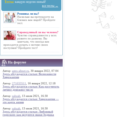
Тесты:
каждую неделю новый!
все тесты →
Ревнивы ли вы?
Насколько вы претендуете на
близких вам людей? Пройдите
тест.
Справедливый ли вы человек?
Чувство справедливости у всех
развито по разному. Вы
замечали, что иногда вам
приходится думать о мотиве своих
поступков? Пройдите тест!
На форуме
Автор:
astro.sibnet.ru
, 30 января 2022, 07:04
Здесь обсуждается статья: Возможности
Хиромантии
Автор:
271033511
, 16 января 2022, 12:18
Здесь обсуждается статья: Как рассчитать
личное денежное число
Автор:
zabzab
, 13 июля 2021, 16:30
Здесь обсуждается статья: Хиромантия —
это карта жизни
Автор:
zabzab
, 13 июля 2021, 16:30
Здесь обсуждается статья: Любовный
гороскоп: как целуются знаки Зодиака