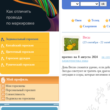
Овен
Телец
Скорпион
Ст
Весы
Зодиакальный гороскоп
(23 сентября - 22 октя
Китайский гороскоп
Цветочный гороскоп
прогноз на 8 августа 2024
на сег
Гороскоп друидов
характеристика знака
Рунический гороскоп
День Весов сложится удачно, если дейс
Звезды советуют не тратить зря драг
ситуации и ссоры, которые негативно 
Мой профиль
Мои гороскопы
Персональный гороскоп
Совместимость
Подписка на гороскопы