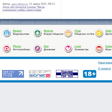
Автор:
astro.sibnet.ru
, 11 марта 2021, 00:11
Здесь обсуждается статья: Числа
открывают тайны мироздания
Astro.sibnet.ru
:
астрология
,
астрологический прогноз
,
гороскоп
,
персональный гороскоп
,
Видео
Форум
Chat
Joke
Видеоролики
Форум общения
Общение on-line
Шутк
Photo
Day
Love
Gam
Фотоальбомы
Дневники
Знакомства
Игры
Наши вака
О проекте