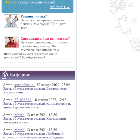
Тесты:
каждую неделю новый!
все тесты →
Ревнивы ли вы?
Насколько вы претендуете на
близких вам людей? Пройдите
тест.
Справедливый ли вы человек?
Чувство справедливости у всех
развито по разному. Вы
замечали, что иногда вам
приходится думать о мотиве своих
поступков? Пройдите тест!
На форуме
Автор:
astro.sibnet.ru
, 30 января 2022, 07:04
Здесь обсуждается статья: Возможности
Хиромантии
Автор:
271033511
, 16 января 2022, 12:18
Здесь обсуждается статья: Как рассчитать
личное денежное число
Автор:
zabzab
, 13 июля 2021, 16:30
Здесь обсуждается статья: Хиромантия —
это карта жизни
Автор:
zabzab
, 13 июля 2021, 16:30
Здесь обсуждается статья: Любовный
гороскоп: как целуются знаки Зодиака