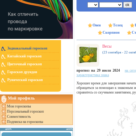
Овен
Телец
Скорпион
Ст
Весы
Зодиакальный гороскоп
(23 сентября - 22 октя
Китайский гороскоп
Цветочный гороскоп
прогноз на 29 июля 2024
на сег
Гороскоп друидов
характеристика знака
Рунический гороскоп
Хорошее время для завершения начаты
обращаться за помощью к знакомым же
справитесь со скучными занятиями, ру
Мой профиль
Мои гороскопы
Персональный гороскоп
Совместимость
Подписка на гороскопы