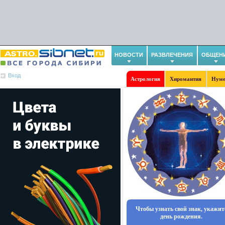
НОВОСТИ
РАЗВЛЕЧЕНИЯ
ОБЩЕН
Вход
Астрология
Хиромантия
Нуме
Чтобы узнать свой знак, укажит
день рождения.