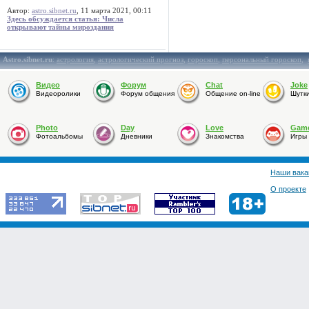
Автор:
astro.sibnet.ru
, 11 марта 2021, 00:11
Здесь обсуждается статья: Числа
открывают тайны мироздания
Astro.sibnet.ru
:
астрология
,
астрологический прогноз
,
гороскоп
,
персональный гороскоп
,
Видео
Форум
Chat
Joke
Видеоролики
Форум общения
Общение on-line
Шутк
Photo
Day
Love
Gam
Фотоальбомы
Дневники
Знакомства
Игры
Наши вака
О проекте