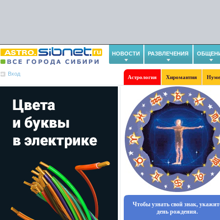
НОВОСТИ
РАЗВЛЕЧЕНИЯ
ОБЩЕН
Вход
Астрология
Хиромантия
Нуме
Чтобы узнать свой знак, укажит
день рождения.