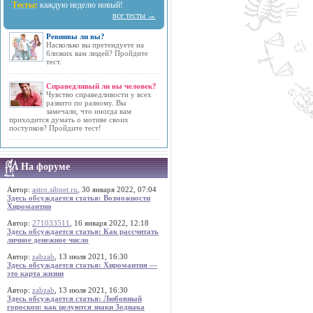
Тесты:
каждую неделю новый!
все тесты →
Ревнивы ли вы?
Насколько вы претендуете на
близких вам людей? Пройдите
тест.
Справедливый ли вы человек?
Чувство справедливости у всех
развито по разному. Вы
замечали, что иногда вам
приходится думать о мотиве своих
поступков? Пройдите тест!
На форуме
Автор:
astro.sibnet.ru
, 30 января 2022, 07:04
Здесь обсуждается статья: Возможности
Хиромантии
Автор:
271033511
, 16 января 2022, 12:18
Здесь обсуждается статья: Как рассчитать
личное денежное число
Автор:
zabzab
, 13 июля 2021, 16:30
Здесь обсуждается статья: Хиромантия —
это карта жизни
Автор:
zabzab
, 13 июля 2021, 16:30
Здесь обсуждается статья: Любовный
гороскоп: как целуются знаки Зодиака