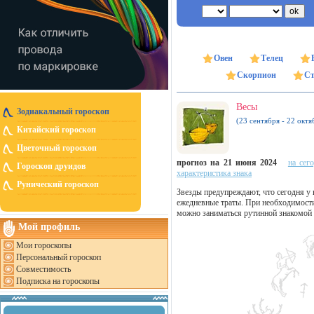
Овен
Телец
Скорпион
Ст
Весы
Зодиакальный гороскоп
(23 сентября - 22 октя
Китайский гороскоп
Цветочный гороскоп
прогноз на 21 июня 2024
на сег
Гороскоп друидов
характеристика знака
Рунический гороскоп
Звезды предупреждают, что сегодня у
ежедневные траты. При необходимости
можно заниматься рутинной знакомой 
Мой профиль
Мои гороскопы
Персональный гороскоп
Совместимость
Подписка на гороскопы