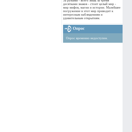
За рунами - всего лишь за тремя
десятками знаков - стоит целый мир -
мир мифов, магии и истории. Малейшее
погружение в этот мир приводит к
интересным наблюдениям и
удивительным открытиям.
Опрос
Опрос временно недоступен.