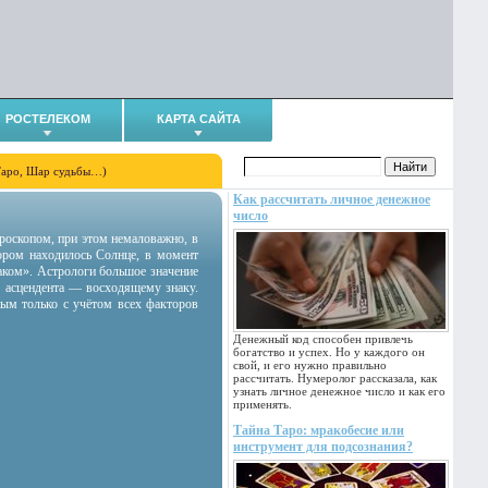
РОСТЕЛЕКОМ
КАРТА САЙТА
Таро, Шар судьбы…)
Как рассчитать личное денежное
число
гороскопом, при этом немаловажно, в
тором находилось Солнце, в момент
аком». Астрологи большое значение
 асцендента — восходящему знаку.
ным только с учётом всех факторов
Денежный код способен привлечь
богатство и успех. Но у каждого он
свой, и его нужно правильно
рассчитать. Нумеролог рассказала, как
узнать личное денежное число и как его
применять.
Тайна Таро: мракобесие или
инструмент для подсознания?