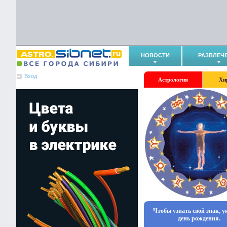
НОВОСТИ
РАЗВЛЕЧ
Вход
Астрология
Хи
Чтобы узнать свой знак, 
день рождения.