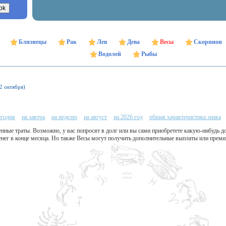
Близнецы
Рак
Лев
Дева
Весы
Скорпион
Водолей
Рыбы
22 октября)
егодня
на завтра
на неделю
на август
на 2026 год
общая характеристика знака
нные траты. Возможно, у вас попросят в долг или вы сами приобретете какую-нибудь д
денег в конце месяца. Но также Весы могут получить дополнительные выплаты или прем