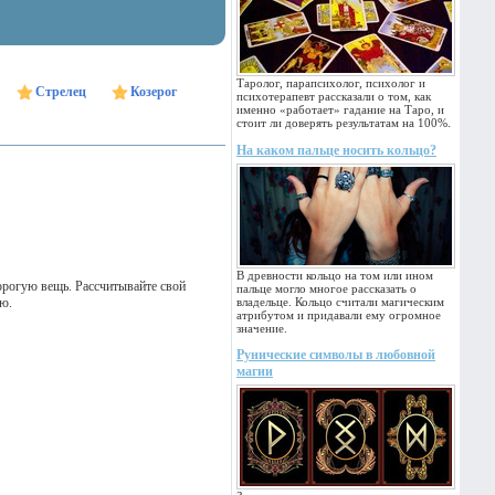
Таролог, парапсихолог, психолог и
Стрелец
Козерог
психотерапевт рассказали о том, как
именно «работает» гадание на Таро, и
стоит ли доверять результатам на 100%.
На каком пальце носить кольцо?
В древности кольцо на том или ином
орогую вещь. Рассчитывайте свой
пальце могло многое рассказать о
ию.
владельце. Кольцо считали магическим
атрибутом и придавали ему огромное
значение.
Рунические символы в любовной
магии