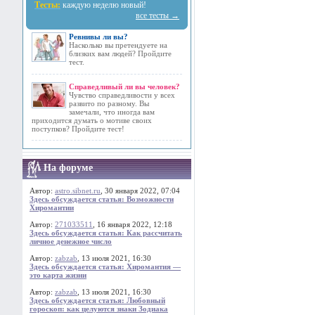
Тесты:
каждую неделю новый!
все тесты →
Ревнивы ли вы?
Насколько вы претендуете на
близких вам людей? Пройдите
тест.
Справедливый ли вы человек?
Чувство справедливости у всех
развито по разному. Вы
замечали, что иногда вам
приходится думать о мотиве своих
поступков? Пройдите тест!
На форуме
Автор:
astro.sibnet.ru
, 30 января 2022, 07:04
Здесь обсуждается статья: Возможности
Хиромантии
Автор:
271033511
, 16 января 2022, 12:18
Здесь обсуждается статья: Как рассчитать
личное денежное число
Автор:
zabzab
, 13 июля 2021, 16:30
Здесь обсуждается статья: Хиромантия —
это карта жизни
Автор:
zabzab
, 13 июля 2021, 16:30
Здесь обсуждается статья: Любовный
гороскоп: как целуются знаки Зодиака