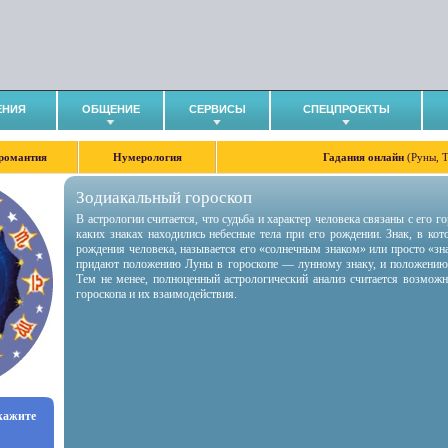
ЕНИЯ
ОБЩЕНИЕ
СЕРВИСЫ
СПЕЦПРОЕКТЫ
романтия
Нумерология
Гадания онлайн
(Руны, 
Зодиакальный гороскоп
В астрологии считается, что судьба и характер человека связаны с его 
каких знаках находились небесные тела при его рождении. Знак, в ко
рождения человека, называется его «солнечным знаком» или просто «зн
придают положению Луны в гороскопе — лунному знаку, и положению
Тем не менее, полноценный астрологический анализ считается возмож
гороскопа и их взаимодействия.
укажите