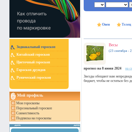
Овен
Телец
Весы
Зодиакальный гороскоп
(23 сентября - 
Китайский гороскоп
Цветочный гороскоп
прогноз на 8 июня 2024
на с
Гороскоп друидов
Звезды обещают вам непредвиде
Рунический гороскоп
бюджет, чтобы не остаться без 
Мой профиль
Мои гороскопы
Персональный гороскоп
Совместимость
Подписка на гороскопы