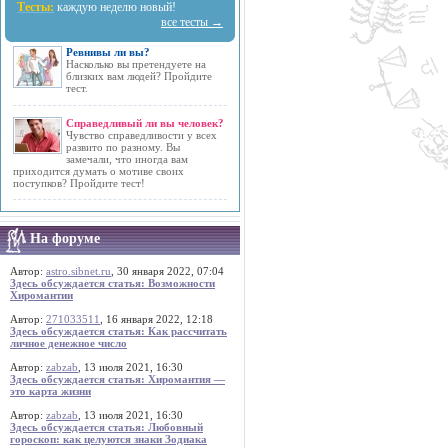
Тесты:
каждую неделю новый!
все тесты →
Ревнивы ли вы?
Насколько вы претендуете на
близких вам людей? Пройдите
тест.
Справедливый ли вы человек?
Чувство справедливости у всех
развито по разному. Вы
замечали, что иногда вам
приходится думать о мотиве своих
поступков? Пройдите тест!
На форуме
Автор:
astro.sibnet.ru
, 30 января 2022, 07:04
Здесь обсуждается статья: Возможности
Хиромантии
Автор:
271033511
, 16 января 2022, 12:18
Здесь обсуждается статья: Как рассчитать
личное денежное число
Автор:
zabzab
, 13 июля 2021, 16:30
Здесь обсуждается статья: Хиромантия —
это карта жизни
Автор:
zabzab
, 13 июля 2021, 16:30
Здесь обсуждается статья: Любовный
гороскоп: как целуются знаки Зодиака