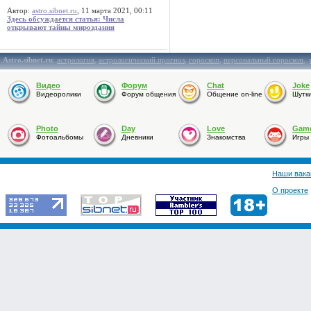
Автор:
astro.sibnet.ru
, 11 марта 2021, 00:11
Здесь обсуждается статья: Числа
открывают тайны мироздания
Astro.sibnet.ru
:
астрология
,
астрологический прогноз
,
гороскоп
,
персональный гороскоп
,
Видео
Форум
Chat
Joke
Видеоролики
Форум общения
Общение on-line
Шутк
Photo
Day
Love
Gam
Фотоальбомы
Дневники
Знакомства
Игры
Наши вака
О проекте