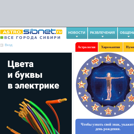
НОВОСТИ
РАЗВЛЕЧЕНИЯ
ОБЩЕН
Вход
Астрология
Хиромантия
Нуме
Чтобы узнать свой знак, укажит
день рождения.