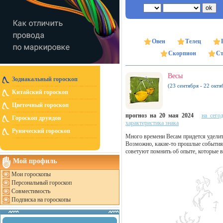
Овен
Телец
Скорпион
Ст
Весы
Зодиакальный гороскоп
(23 сентября - 22 октя
Китайский гороскоп
Цветочный гороскоп
прогноз на 20 мая 2024
на сего
Гороскоп друидов
характеристика знака
Рунический гороскоп
Много времени Весам придется удели
Возможно, какие-то прошлые события 
советуют помнить об опыте, которые в
Мой профиль
Мои гороскопы
Персональный гороскоп
Совместимость
Подписка на гороскопы