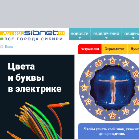
НОВОСТИ
РАЗВЛЕЧЕНИЯ
ОБЩЕН
Вход
Астрология
Хиромантия
Нуме
Чтобы узнать свой знак, укажит
день рождения.