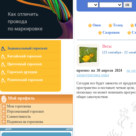
Овен
Телец
Скорпион
Ст
Весы
Зодиакальный гороскоп
(23 сентября - 22 октя
Китайский гороскоп
Цветочный гороскоп
прогноз на 30 апреля 2024
на се
Гороскоп друидов
характеристика знака
Рунический гороскоп
Сегодня все будет зависеть от продук
пространство и поставьте четкие цели
поскольку он может помешать прогрес
общее самочувствие.
Мой профиль
Мои гороскопы
Персональный гороскоп
Совместимость
Подписка на гороскопы