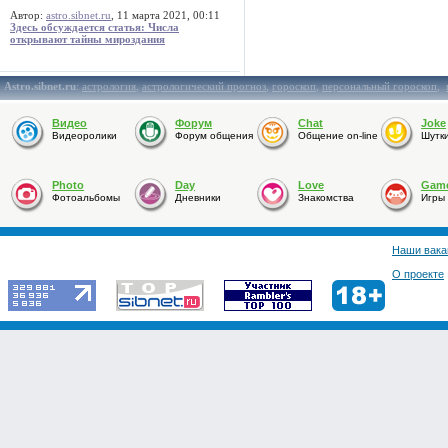
Автор:
astro.sibnet.ru
, 11 марта 2021, 00:11
Здесь обсуждается статья: Числа
открывают тайны мироздания
Astro.sibnet.ru
:
астрология
,
астрологический прогноз
,
гороскоп
,
персональный гороскоп
,
Видео
Форум
Chat
Joke
Видеоролики
Форум общения
Общение on-line
Шутк
Photo
Day
Love
Gam
Фотоальбомы
Дневники
Знакомства
Игры
Наши вака
О проекте