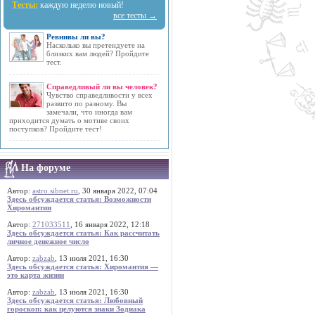
Тесты:
каждую неделю новый!
все тесты →
Ревнивы ли вы?
Насколько вы претендуете на
близких вам людей? Пройдите
тест.
Справедливый ли вы человек?
Чувство справедливости у всех
развито по разному. Вы
замечали, что иногда вам
приходится думать о мотиве своих
поступков? Пройдите тест!
На форуме
Автор:
astro.sibnet.ru
, 30 января 2022, 07:04
Здесь обсуждается статья: Возможности
Хиромантии
Автор:
271033511
, 16 января 2022, 12:18
Здесь обсуждается статья: Как рассчитать
личное денежное число
Автор:
zabzab
, 13 июля 2021, 16:30
Здесь обсуждается статья: Хиромантия —
это карта жизни
Автор:
zabzab
, 13 июля 2021, 16:30
Здесь обсуждается статья: Любовный
гороскоп: как целуются знаки Зодиака