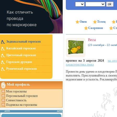
Овен
Телец
Скорпион
Ст
Весы
Зодиакальный гороскоп
(23 сентября - 22 октя
Китайский гороскоп
Цветочный гороскоп
прогноз на 3 апреля 2024
на сег
Гороскоп друидов
характеристика знака
Рунический гороскоп
Провести день удачно и плодотворно 
выполнять. Прислушивайтесь к своему
недомогание и усталость. Рекламируйт
Мой профиль
Мои гороскопы
Персональный гороскоп
Совместимость
Подписка на гороскопы