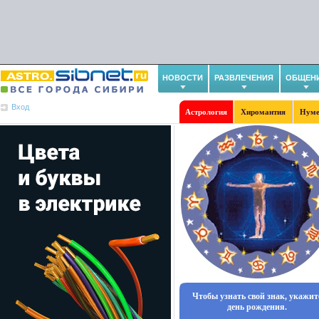
НОВОСТИ
РАЗВЛЕЧЕНИЯ
ОБЩЕН
Вход
Астрология
Хиромантия
Нуме
Чтобы узнать свой знак, укажит
день рождения.