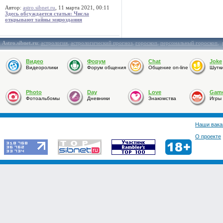
Автор:
astro.sibnet.ru
, 11 марта 2021, 00:11
Здесь обсуждается статья: Числа
открывают тайны мироздания
Astro.sibnet.ru
:
астрология
,
астрологический прогноз
,
гороскоп
,
персональный гороскоп
,
Видео
Форум
Chat
Joke
Видеоролики
Форум общения
Общение on-line
Шутк
Photo
Day
Love
Gam
Фотоальбомы
Дневники
Знакомства
Игры
Наши вака
О проекте