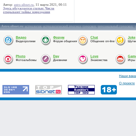
Автор:
astro.sibnet.ru
, 11 марта 2021, 00:11
Здесь обсуждается статья: Числа
открывают тайны мироздания
Astro.sibnet.ru
:
астрология
,
астрологический прогноз
,
гороскоп
,
персональный гороскоп
,
Видео
Форум
Chat
Joke
Видеоролики
Форум общения
Общение on-line
Шутк
Photo
Day
Love
Gam
Фотоальбомы
Дневники
Знакомства
Игры
Наши вака
О проекте