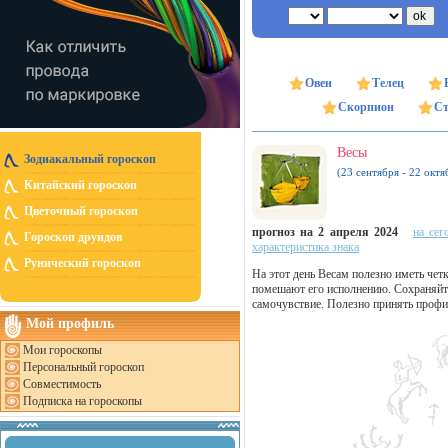
Овен
Телец
Скорпион
Ст
Весы
Зодиакальный гороскоп
(23 сентября - 22 октя
Китайский гороскоп
Цветочный гороскоп
прогноз на 2 апреля 2024
на сег
Гороскоп друидов
характеристика знака
Рунический гороскоп
На этот день Весам полезно иметь чет
помешают его исполнению. Сохраняйте
самочувствие. Полезно принять профил
Мой профиль
Мои гороскопы
Персональный гороскоп
Совместимость
Подписка на гороскопы