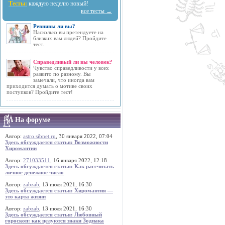
Тесты:
каждую неделю новый!
все тесты →
Ревнивы ли вы?
Насколько вы претендуете на
близких вам людей? Пройдите
тест.
Справедливый ли вы человек?
Чувство справедливости у всех
развито по разному. Вы
замечали, что иногда вам
приходится думать о мотиве своих
поступков? Пройдите тест!
На форуме
Автор:
astro.sibnet.ru
, 30 января 2022, 07:04
Здесь обсуждается статья: Возможности
Хиромантии
Автор:
271033511
, 16 января 2022, 12:18
Здесь обсуждается статья: Как рассчитать
личное денежное число
Автор:
zabzab
, 13 июля 2021, 16:30
Здесь обсуждается статья: Хиромантия —
это карта жизни
Автор:
zabzab
, 13 июля 2021, 16:30
Здесь обсуждается статья: Любовный
гороскоп: как целуются знаки Зодиака