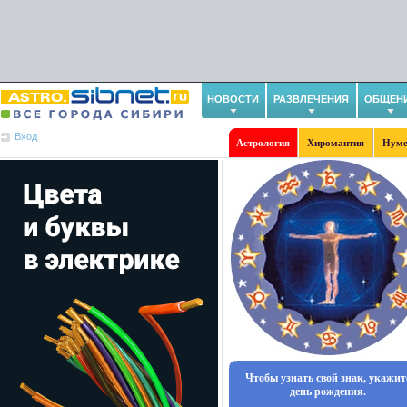
НОВОСТИ
РАЗВЛЕЧЕНИЯ
ОБЩЕН
Вход
Астрология
Хиромантия
Нуме
Чтобы узнать свой знак, укажит
день рождения.