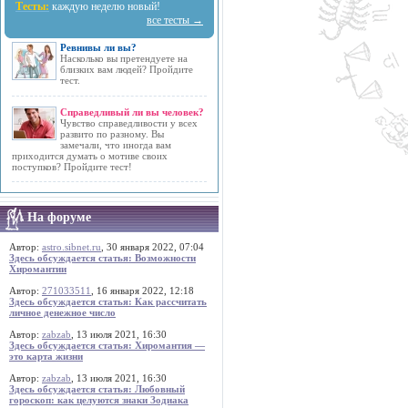
Тесты:
каждую неделю новый!
все тесты →
Ревнивы ли вы?
Насколько вы претендуете на
близких вам людей? Пройдите
тест.
Справедливый ли вы человек?
Чувство справедливости у всех
развито по разному. Вы
замечали, что иногда вам
приходится думать о мотиве своих
поступков? Пройдите тест!
На форуме
Автор:
astro.sibnet.ru
, 30 января 2022, 07:04
Здесь обсуждается статья: Возможности
Хиромантии
Автор:
271033511
, 16 января 2022, 12:18
Здесь обсуждается статья: Как рассчитать
личное денежное число
Автор:
zabzab
, 13 июля 2021, 16:30
Здесь обсуждается статья: Хиромантия —
это карта жизни
Автор:
zabzab
, 13 июля 2021, 16:30
Здесь обсуждается статья: Любовный
гороскоп: как целуются знаки Зодиака