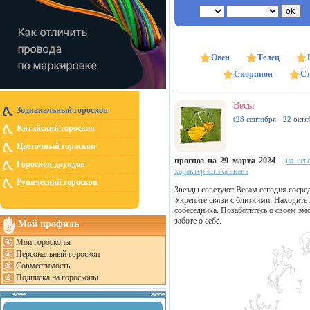
Овен
Телец
Скорпион
Ст
Весы
Зодиакальный гороскоп
(23 сентября - 22 октя
Китайский гороскоп
Цветочный гороскоп
прогноз на 29 марта 2024
на сег
Гороскоп друидов
характеристика знака
Рунический гороскоп
Звезды советуют Весам сегодня сосре
Укрепите связи с близкими. Находите 
собеседника. Позаботьтесь о своем э
заботе о себе.
Мой профиль
Мои гороскопы
Персональный гороскоп
Совместимость
Подписка на гороскопы