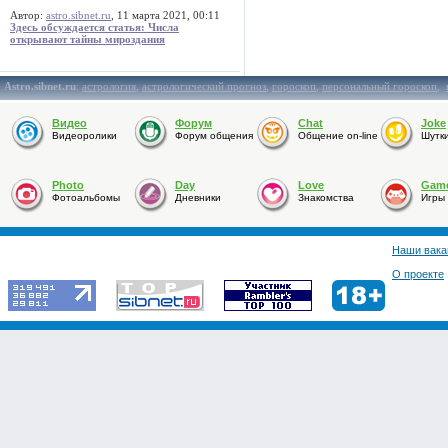
Автор:
astro.sibnet.ru
, 11 марта 2021, 00:11
Здесь обсуждается статья: Числа
открывают тайны мироздания
Astro.sibnet.ru
:
астрология
,
астрологический прогноз
,
гороскоп
,
персональный гороскоп
,
Видео
Форум
Chat
Joke
Видеоролики
Форум общения
Общение on-line
Шутк
Photo
Day
Love
Gam
Фотоальбомы
Дневники
Знакомства
Игры
Наши вака
О проекте