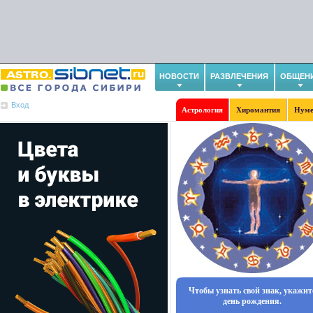
НОВОСТИ
РАЗВЛЕЧЕНИЯ
ОБЩЕН
Вход
Астрология
Хиромантия
Нуме
Чтобы узнать свой знак, укажит
день рождения.