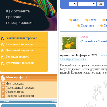
Овен
Телец
Скорпион
Ст
Весы
Зодиакальный гороскоп
(23 сентября - 22 октя
Китайский гороскоп
Цветочный гороскоп
прогноз на 14 февраля 2024
на с
Гороскоп друидов
характеристика знака
Рунический гороскоп
Постарайтесь распределить свое время
будут раздражать Весов: держите эмо
настрой. Если вам нужна помощь, не с
Мой профиль
Мои гороскопы
Персональный гороскоп
Совместимость
Подписка на гороскопы