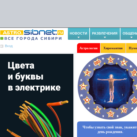
НОВОСТИ
РАЗВЛЕЧЕНИЯ
ОБЩЕН
Вход
Астрология
Хиромантия
Нуме
Чтобы узнать свой знак, укажит
день рождения.