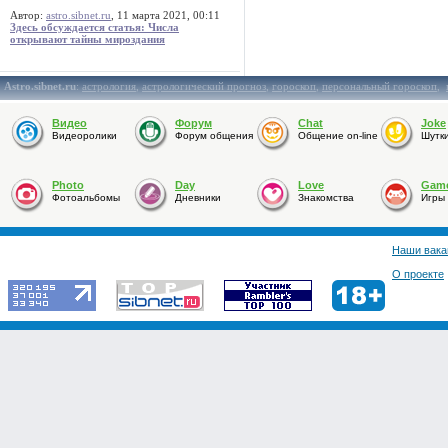
Автор:
astro.sibnet.ru
, 11 марта 2021, 00:11
Здесь обсуждается статья: Числа
открывают тайны мироздания
Astro.sibnet.ru
:
астрология
,
астрологический прогноз
,
гороскоп
,
персональный гороскоп
,
Видео
Форум
Chat
Joke
Видеоролики
Форум общения
Общение on-line
Шутк
Photo
Day
Love
Gam
Фотоальбомы
Дневники
Знакомства
Игры
Наши вака
О проекте