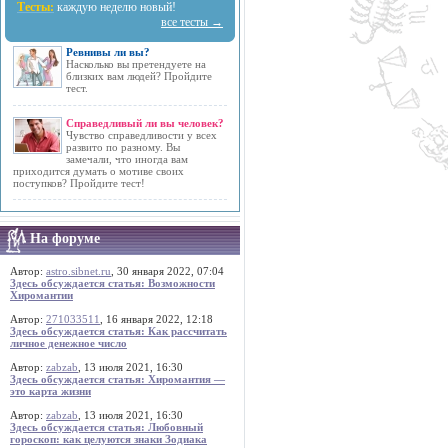
Тесты:
каждую неделю новый!
все тесты →
Ревнивы ли вы?
Насколько вы претендуете на
близких вам людей? Пройдите
тест.
Справедливый ли вы человек?
Чувство справедливости у всех
развито по разному. Вы
замечали, что иногда вам
приходится думать о мотиве своих
поступков? Пройдите тест!
На форуме
Автор:
astro.sibnet.ru
, 30 января 2022, 07:04
Здесь обсуждается статья: Возможности
Хиромантии
Автор:
271033511
, 16 января 2022, 12:18
Здесь обсуждается статья: Как рассчитать
личное денежное число
Автор:
zabzab
, 13 июля 2021, 16:30
Здесь обсуждается статья: Хиромантия —
это карта жизни
Автор:
zabzab
, 13 июля 2021, 16:30
Здесь обсуждается статья: Любовный
гороскоп: как целуются знаки Зодиака