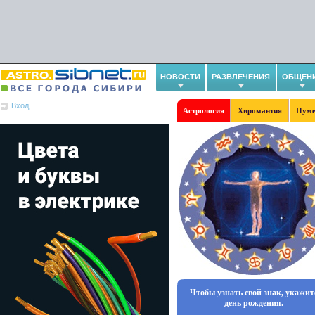
НОВОСТИ
РАЗВЛЕЧЕНИЯ
ОБЩЕН
Вход
Астрология
Хиромантия
Нуме
Чтобы узнать свой знак, укажит
день рождения.