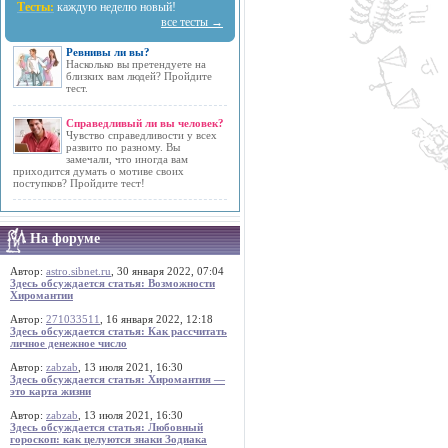
Тесты:
каждую неделю новый!
все тесты →
Ревнивы ли вы?
Насколько вы претендуете на
близких вам людей? Пройдите
тест.
Справедливый ли вы человек?
Чувство справедливости у всех
развито по разному. Вы
замечали, что иногда вам
приходится думать о мотиве своих
поступков? Пройдите тест!
На форуме
Автор:
astro.sibnet.ru
, 30 января 2022, 07:04
Здесь обсуждается статья: Возможности
Хиромантии
Автор:
271033511
, 16 января 2022, 12:18
Здесь обсуждается статья: Как рассчитать
личное денежное число
Автор:
zabzab
, 13 июля 2021, 16:30
Здесь обсуждается статья: Хиромантия —
это карта жизни
Автор:
zabzab
, 13 июля 2021, 16:30
Здесь обсуждается статья: Любовный
гороскоп: как целуются знаки Зодиака