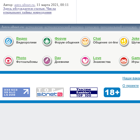
Автор:
astro.sibnet.ru
, 11 марта 2021, 00:11
Здесь обсуждается статья: Числа
открывают тайны мироздания
Astro.sibnet.ru
:
астрология
,
астрологический прогноз
,
гороскоп
,
персональный гороскоп
,
Видео
Форум
Chat
Joke
Видеоролики
Форум общения
Общение on-line
Шутк
Photo
Day
Love
Gam
Фотоальбомы
Дневники
Знакомства
Игры
Наши вака
О проекте