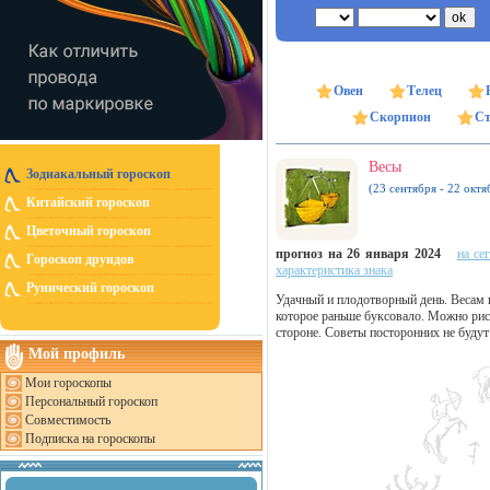
Овен
Телец
Скорпион
Ст
Весы
Зодиакальный гороскоп
(23 сентября - 22 октя
Китайский гороскоп
Цветочный гороскоп
прогноз на 26 января 2024
на се
Гороскоп друидов
характеристика знака
Рунический гороскоп
Удачный и плодотворный день. Весам 
которое раньше буксовало. Можно риск
стороне. Советы посторонних не буду
Мой профиль
Мои гороскопы
Персональный гороскоп
Совместимость
Подписка на гороскопы