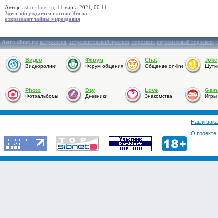
Автор:
astro.sibnet.ru
, 11 марта 2021, 00:11
Здесь обсуждается статья: Числа
открывают тайны мироздания
Astro.sibnet.ru
:
астрология
,
астрологический прогноз
,
гороскоп
,
персональный гороскоп
,
Видео
Форум
Chat
Joke
Видеоролики
Форум общения
Общение on-line
Шутк
Photo
Day
Love
Gam
Фотоальбомы
Дневники
Знакомства
Игры
Наши вака
О проекте