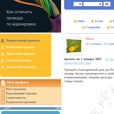
Овен
Телец
Скорпион
Ст
Весы
Зодиакальный гороскоп
(23 сентября - 22 октя
Китайский гороскоп
Цветочный гороскоп
прогноз на 1 января 2024
на сег
Гороскоп друидов
характеристика знака
Рунический гороскоп
Удачный и благоприятный день для Ве
эмоции, быстро ориентируетесь в любы
взаимопонимание, общение проходит л
старые навыки.
Мой профиль
Мои гороскопы
Персональный гороскоп
Совместимость
Подписка на гороскопы