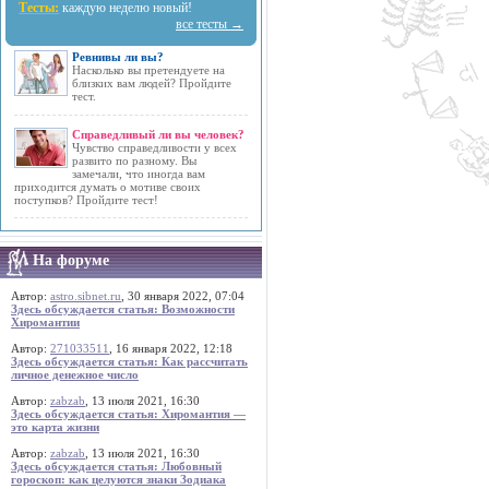
Тесты:
каждую неделю новый!
все тесты →
Ревнивы ли вы?
Насколько вы претендуете на
близких вам людей? Пройдите
тест.
Справедливый ли вы человек?
Чувство справедливости у всех
развито по разному. Вы
замечали, что иногда вам
приходится думать о мотиве своих
поступков? Пройдите тест!
На форуме
Автор:
astro.sibnet.ru
, 30 января 2022, 07:04
Здесь обсуждается статья: Возможности
Хиромантии
Автор:
271033511
, 16 января 2022, 12:18
Здесь обсуждается статья: Как рассчитать
личное денежное число
Автор:
zabzab
, 13 июля 2021, 16:30
Здесь обсуждается статья: Хиромантия —
это карта жизни
Автор:
zabzab
, 13 июля 2021, 16:30
Здесь обсуждается статья: Любовный
гороскоп: как целуются знаки Зодиака