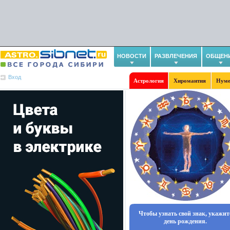
НОВОСТИ
РАЗВЛЕЧЕНИЯ
ОБЩЕН
Вход
Астрология
Хиромантия
Нуме
Чтобы узнать свой знак, укажит
день рождения.