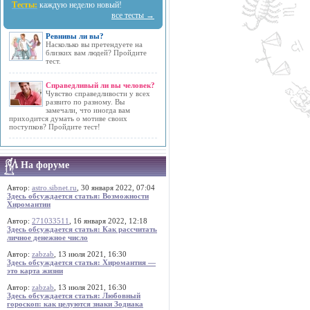
Тесты:
каждую неделю новый!
все тесты →
Ревнивы ли вы?
Насколько вы претендуете на
близких вам людей? Пройдите
тест.
Справедливый ли вы человек?
Чувство справедливости у всех
развито по разному. Вы
замечали, что иногда вам
приходится думать о мотиве своих
поступков? Пройдите тест!
На форуме
Автор:
astro.sibnet.ru
, 30 января 2022, 07:04
Здесь обсуждается статья: Возможности
Хиромантии
Автор:
271033511
, 16 января 2022, 12:18
Здесь обсуждается статья: Как рассчитать
личное денежное число
Автор:
zabzab
, 13 июля 2021, 16:30
Здесь обсуждается статья: Хиромантия —
это карта жизни
Автор:
zabzab
, 13 июля 2021, 16:30
Здесь обсуждается статья: Любовный
гороскоп: как целуются знаки Зодиака