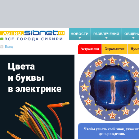
НОВОСТИ
РАЗВЛЕЧЕНИЯ
ОБЩЕН
Вход
Астрология
Хиромантия
Нуме
Чтобы узнать свой знак, укажит
день рождения.