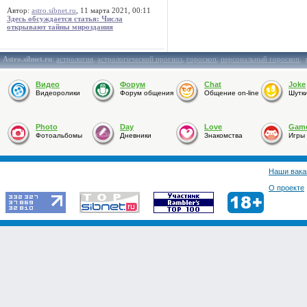
Автор:
astro.sibnet.ru
, 11 марта 2021, 00:11
Здесь обсуждается статья: Числа
открывают тайны мироздания
Astro.sibnet.ru
:
астрология
,
астрологический прогноз
,
гороскоп
,
персональный гороскоп
,
Видео
Форум
Chat
Joke
Видеоролики
Форум общения
Общение on-line
Шутк
Photo
Day
Love
Gam
Фотоальбомы
Дневники
Знакомства
Игры
Наши вака
О проекте