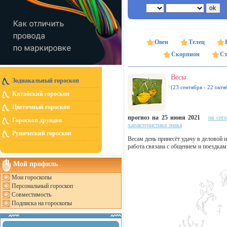
Овен
Телец
Скорпион
Ст
Весы
Зодиакальный гороскоп
(23 сентября - 22 октя
Китайский гороскоп
Цветочный гороскоп
прогноз на 25 июня 2021
на сег
Гороскоп друидов
характеристика знака
Рунический гороскоп
Весам день принесёт удачу в деловой 
работа связана с общением и поездкам
Мой профиль
Мои гороскопы
Персональный гороскоп
Совместимость
Подписка на гороскопы