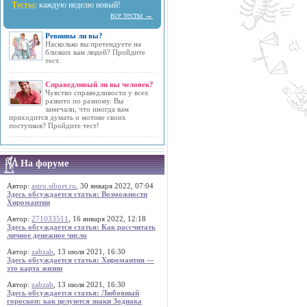
Тесты:
каждую неделю новый!
все тесты →
Ревнивы ли вы?
Насколько вы претендуете на
близких вам людей? Пройдите
тест.
Справедливый ли вы человек?
Чувство справедливости у всех
развито по разному. Вы
замечали, что иногда вам
приходится думать о мотиве своих
поступков? Пройдите тест!
На форуме
Автор:
astro.sibnet.ru
, 30 января 2022, 07:04
Здесь обсуждается статья: Возможности
Хиромантии
Автор:
271033511
, 16 января 2022, 12:18
Здесь обсуждается статья: Как рассчитать
личное денежное число
Автор:
zabzab
, 13 июля 2021, 16:30
Здесь обсуждается статья: Хиромантия —
это карта жизни
Автор:
zabzab
, 13 июля 2021, 16:30
Здесь обсуждается статья: Любовный
гороскоп: как целуются знаки Зодиака