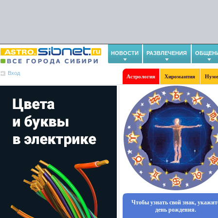
НОВОСТИ
РАЗВЛЕЧЕНИЯ
ОБЩЕН
Вход
Астрология
Хиромантия
Нуме
Чтобы узнать свой знак, укажит
день рождения.