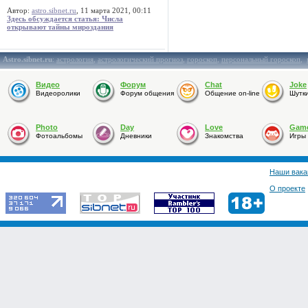
Автор:
astro.sibnet.ru
, 11 марта 2021, 00:11
Здесь обсуждается статья: Числа
открывают тайны мироздания
Astro.sibnet.ru
:
астрология
,
астрологический прогноз
,
гороскоп
,
персональный гороскоп
,
Видео
Форум
Chat
Joke
Видеоролики
Форум общения
Общение on-line
Шутк
Photo
Day
Love
Gam
Фотоальбомы
Дневники
Знакомства
Игры
Наши вака
О проекте