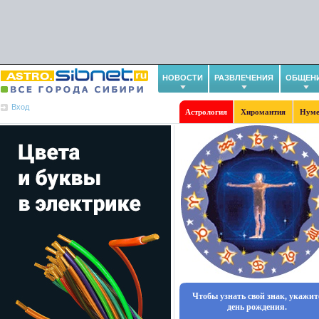
НОВОСТИ
РАЗВЛЕЧЕНИЯ
ОБЩЕН
Вход
Астрология
Хиромантия
Нуме
Чтобы узнать свой знак, укажит
день рождения.