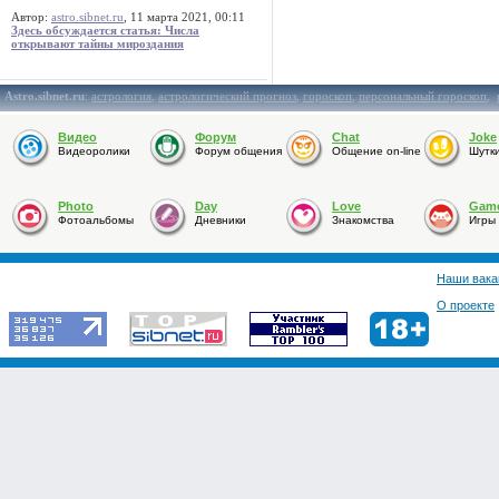
Автор:
astro.sibnet.ru
, 11 марта 2021, 00:11
Здесь обсуждается статья: Числа
открывают тайны мироздания
Astro.sibnet.ru
:
астрология
,
астрологический прогноз
,
гороскоп
,
персональный гороскоп
,
Видео
Форум
Chat
Joke
Видеоролики
Форум общения
Общение on-line
Шутк
Photo
Day
Love
Gam
Фотоальбомы
Дневники
Знакомства
Игры
Наши вака
О проекте