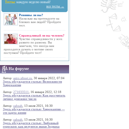
Тесты:
каждую неделю новый!
все тесты →
Ревнивы ли вы?
Насколько вы претендуете на
близких вам людей? Пройдите
тест.
Справедливый ли вы человек?
Чувство справедливости у всех
развито по разному. Вы
замечали, что иногда вам
приходится думать о мотиве своих
поступков? Пройдите тест!
На форуме
Автор:
astro.sibnet.ru
, 30 января 2022, 07:04
Здесь обсуждается статья: Возможности
Хиромантии
Автор:
271033511
, 16 января 2022, 12:18
Здесь обсуждается статья: Как рассчитать
личное денежное число
Автор:
zabzab
, 13 июля 2021, 16:30
Здесь обсуждается статья: Хиромантия —
это карта жизни
Автор:
zabzab
, 13 июля 2021, 16:30
Здесь обсуждается статья: Любовный
гороскоп: как целуются знаки Зодиака