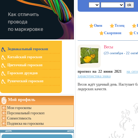
Овен
Телец
Скорпион
Ст
Весы
Зодиакальный гороскоп
(23 сентября - 22 октя
Китайский гороскоп
Цветочный гороскоп
прогноз на 22 июня 2021
на сег
Гороскоп друидов
характеристика знака
Рунический гороскоп
Весов ждёт удачный день. Наступает б
лидерских качеств.
Мой профиль
Мои гороскопы
Персональный гороскоп
Совместимость
Подписка на гороскопы