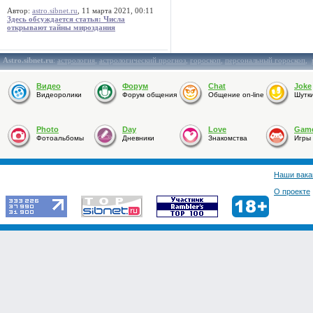
Автор:
astro.sibnet.ru
, 11 марта 2021, 00:11
Здесь обсуждается статья: Числа
открывают тайны мироздания
Astro.sibnet.ru
:
астрология
,
астрологический прогноз
,
гороскоп
,
персональный гороскоп
,
Видео
Форум
Chat
Joke
Видеоролики
Форум общения
Общение on-line
Шутк
Photo
Day
Love
Gam
Фотоальбомы
Дневники
Знакомства
Игры
Наши вака
О проекте