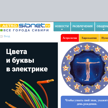
НОВОСТИ
РАЗВЛЕЧЕНИЯ
ОБЩЕН
Вход
Астрология
Хиромантия
Нуме
Чтобы узнать свой знак, укажит
день рождения.