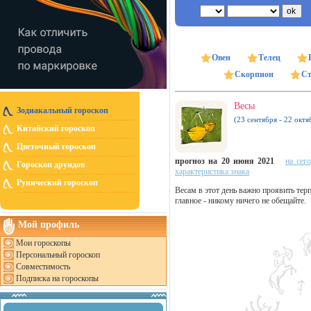
Овен
Телец
Скорпион
Ст
Весы
Зодиакальный гороскоп
(23 сентября - 22 октя
Китайский гороскоп
Цветочный гороскоп
прогноз на 20 июня 2021
на сег
Гороскоп друидов
характеристика знака
Рунический гороскоп
Весам в этот день важно проявить терп
главное - никому ничего не обещайте.
Мой профиль
Мои гороскопы
Персональный гороскоп
Совместимость
Подписка на гороскопы