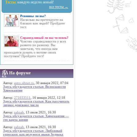
Тесты:
каждую неделю новый!
все тесты →
Ревнивы ли вы?
Насколько вы претендуете на
близких вам людей? Пройдите
тест.
Справедливый ли вы человек?
Чувство справедливости у всех
развито по разному. Вы
замечали, что иногда вам
приходится думать о мотиве своих
поступков? Пройдите тест!
На форуме
Автор:
astro.sibnet.ru
, 30 января 2022, 07:04
Здесь обсуждается статья: Возможности
Хиромантии
Автор:
271033511
, 16 января 2022, 12:18
Здесь обсуждается статья: Как рассчитать
личное денежное число
Автор:
zabzab
, 13 июля 2021, 16:30
Здесь обсуждается статья: Хиромантия —
это карта жизни
Автор:
zabzab
, 13 июля 2021, 16:30
Здесь обсуждается статья: Любовный
гороскоп: как целуются знаки Зодиака