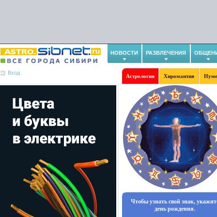
НОВОСТИ
РАЗВЛЕЧЕНИЯ
ОБЩЕН
Вход
Астрология
Хиромантия
Нуме
Чтобы узнать свой знак, укажит
день рождения.