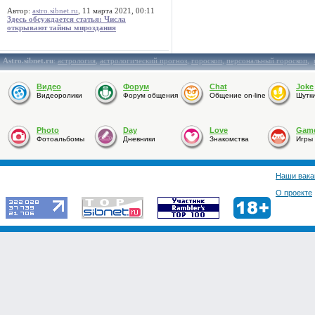
Автор:
astro.sibnet.ru
, 11 марта 2021, 00:11
Здесь обсуждается статья: Числа
открывают тайны мироздания
Astro.sibnet.ru
:
астрология
,
астрологический прогноз
,
гороскоп
,
персональный гороскоп
,
Видео
Форум
Chat
Joke
Видеоролики
Форум общения
Общение on-line
Шутк
Photo
Day
Love
Gam
Фотоальбомы
Дневники
Знакомства
Игры
Наши вака
О проекте