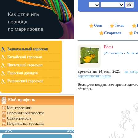
Овен
Телец
Скорпион
Ст
Весы
Зодиакальный гороскоп
(23 сентября - 22 октя
Китайский гороскоп
Цветочный гороскоп
прогноз на 24 мая 2021
на сего
Гороскоп друидов
характеристика знака
Рунический гороскоп
Весы, день подарит вам прилив вдохно
общения.
Мой профиль
Мои гороскопы
Персональный гороскоп
Совместимость
Подписка на гороскопы