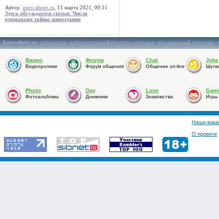
Автор:
astro.sibnet.ru
, 11 марта 2021, 00:11
Здесь обсуждается статья: Числа
открывают тайны мироздания
Astro.sibnet.ru
:
астрология
,
астрологический прогноз
,
гороскоп
,
персональный гороскоп
,
Видео
Форум
Chat
Joke
Видеоролики
Форум общения
Общение on-line
Шутк
Photo
Day
Love
Gam
Фотоальбомы
Дневники
Знакомства
Игры
Наши вака
О проекте