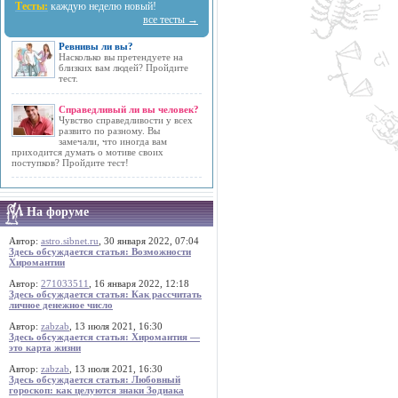
Тесты:
каждую неделю новый!
все тесты →
Ревнивы ли вы?
Насколько вы претендуете на
близких вам людей? Пройдите
тест.
Справедливый ли вы человек?
Чувство справедливости у всех
развито по разному. Вы
замечали, что иногда вам
приходится думать о мотиве своих
поступков? Пройдите тест!
На форуме
Автор:
astro.sibnet.ru
, 30 января 2022, 07:04
Здесь обсуждается статья: Возможности
Хиромантии
Автор:
271033511
, 16 января 2022, 12:18
Здесь обсуждается статья: Как рассчитать
личное денежное число
Автор:
zabzab
, 13 июля 2021, 16:30
Здесь обсуждается статья: Хиромантия —
это карта жизни
Автор:
zabzab
, 13 июля 2021, 16:30
Здесь обсуждается статья: Любовный
гороскоп: как целуются знаки Зодиака