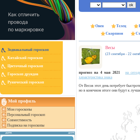
Овен
Телец
Скорпион
Ст
Весы
Зодиакальный гороскоп
(23 сентября - 22 октя
Китайский гороскоп
Цветочный гороскоп
прогноз на 4 мая 2021
на сегод
Гороскоп друидов
характеристика знака
Рунический гороскоп
От Весов этот день потребует быстро
но в конечном итоге они будут к лучш
Мой профиль
Мои гороскопы
Персональный гороскоп
Совместимость
Подписка на гороскопы