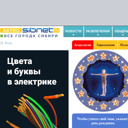
НОВОСТИ
РАЗВЛЕЧЕНИЯ
ОБЩЕН
Вход
Астрология
Хиромантия
Нуме
Чтобы узнать свой знак, укажит
день рождения.