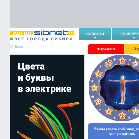
НОВОСТИ
РАЗВЛЕЧ
Вход
Астрология
Хи
Чтобы узнать свой знак, 
день рождения.