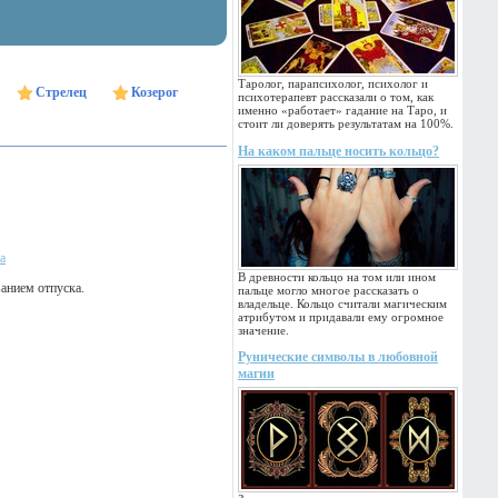
Таролог, парапсихолог, психолог и
Стрелец
Козерог
психотерапевт рассказали о том, как
именно «работает» гадание на Таро, и
стоит ли доверять результатам на 100%.
На каком пальце носить кольцо?
а
В древности кольцо на том или ином
анием отпуска.
пальце могло многое рассказать о
владельце. Кольцо считали магическим
атрибутом и придавали ему огромное
значение.
Рунические символы в любовной
магии