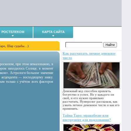
РОСТЕЛЕКОМ
КАРТА САЙТА
Таро, Шар судьбы…)
Как рассчитать личное денежное
число
гороскопом, при этом немаловажно, в
тором находилось Солнце, в момент
аком». Астрологи большое значение
 асцендента — восходящему знаку.
ным только с учётом всех факторов
Денежный код способен привлечь
богатство и успех. Но у каждого он
свой, и его нужно правильно
рассчитать. Нумеролог рассказала, как
узнать личное денежное число и как его
применять.
Тайна Таро: мракобесие или
инструмент для подсознания?