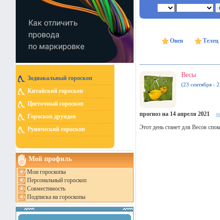
Овен
Телец
Весы
Зодиакальный гороскоп
(23 сентября - 
Китайский гороскоп
Цветочный гороскоп
прогноз на 14 апреля 2021
н
Гороскоп друидов
Этот день станет для Весов спо
Рунический гороскоп
Мой профиль
Мои гороскопы
Персональный гороскоп
Совместимость
Подписка на гороскопы