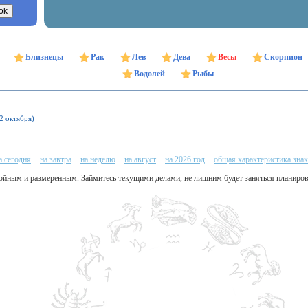
Близнецы
Рак
Лев
Дева
Весы
Скорпион
Водолей
Рыбы
22 октября)
а сегодня
на завтра
на неделю
на август
на 2026 год
общая характеристика знак
койным и размеренным. Займитесь текущими делами, не лишним будет заняться планиров