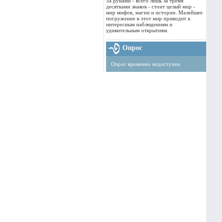
За рунами - всего лишь за тремя
десятками знаков - стоит целый мир -
мир мифов, магии и истории. Малейшее
погружение в этот мир приводит к
интересным наблюдениям и
удивительным открытиям.
Опрос
Опрос временно недоступен.