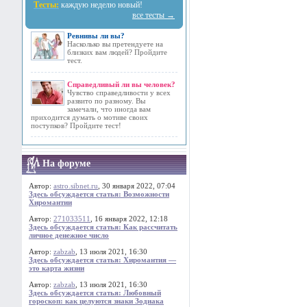
Тесты:
каждую неделю новый!
все тесты →
Ревнивы ли вы?
Насколько вы претендуете на
близких вам людей? Пройдите
тест.
Справедливый ли вы человек?
Чувство справедливости у всех
развито по разному. Вы
замечали, что иногда вам
приходится думать о мотиве своих
поступков? Пройдите тест!
На форуме
Автор:
astro.sibnet.ru
, 30 января 2022, 07:04
Здесь обсуждается статья: Возможности
Хиромантии
Автор:
271033511
, 16 января 2022, 12:18
Здесь обсуждается статья: Как рассчитать
личное денежное число
Автор:
zabzab
, 13 июля 2021, 16:30
Здесь обсуждается статья: Хиромантия —
это карта жизни
Автор:
zabzab
, 13 июля 2021, 16:30
Здесь обсуждается статья: Любовный
гороскоп: как целуются знаки Зодиака