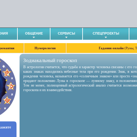
ЕНИЯ
ОБЩЕНИЕ
СЕРВИСЫ
СПЕЦПРОЕКТЫ
романтия
Нумерология
Гадания онлайн
(Руны, 
Зодиакальный гороскоп
В астрологии считается, что судьба и характер человека связаны с его 
каких знаках находились небесные тела при его рождении. Знак, в ко
рождения человека, называется его «солнечным знаком» или просто «зн
придают положению Луны в гороскопе — лунному знаку, и положению
Тем не менее, полноценный астрологический анализ считается возмож
гороскопа и их взаимодействия.
укажите