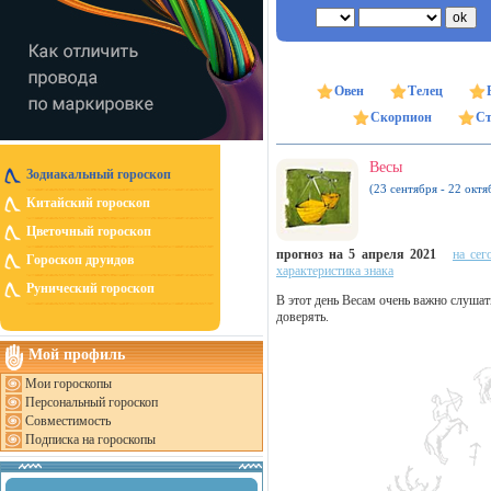
Овен
Телец
Скорпион
Ст
Весы
Зодиакальный гороскоп
(23 сентября - 22 октя
Китайский гороскоп
Цветочный гороскоп
прогноз на 5 апреля 2021
на сег
Гороскоп друидов
характеристика знака
Рунический гороскоп
В этот день Весам очень важно слуша
доверять.
Мой профиль
Мои гороскопы
Персональный гороскоп
Совместимость
Подписка на гороскопы