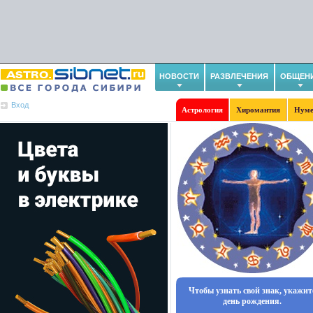
НОВОСТИ
РАЗВЛЕЧЕНИЯ
ОБЩЕН
Вход
Астрология
Хиромантия
Нуме
Чтобы узнать свой знак, укажит
день рождения.