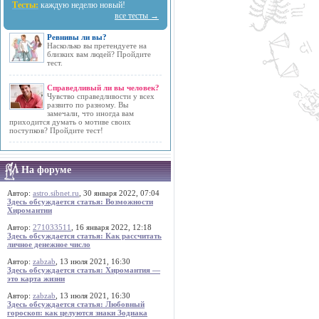
Тесты:
каждую неделю новый!
все тесты →
Ревнивы ли вы?
Насколько вы претендуете на
близких вам людей? Пройдите
тест.
Справедливый ли вы человек?
Чувство справедливости у всех
развито по разному. Вы
замечали, что иногда вам
приходится думать о мотиве своих
поступков? Пройдите тест!
На форуме
Автор:
astro.sibnet.ru
, 30 января 2022, 07:04
Здесь обсуждается статья: Возможности
Хиромантии
Автор:
271033511
, 16 января 2022, 12:18
Здесь обсуждается статья: Как рассчитать
личное денежное число
Автор:
zabzab
, 13 июля 2021, 16:30
Здесь обсуждается статья: Хиромантия —
это карта жизни
Автор:
zabzab
, 13 июля 2021, 16:30
Здесь обсуждается статья: Любовный
гороскоп: как целуются знаки Зодиака