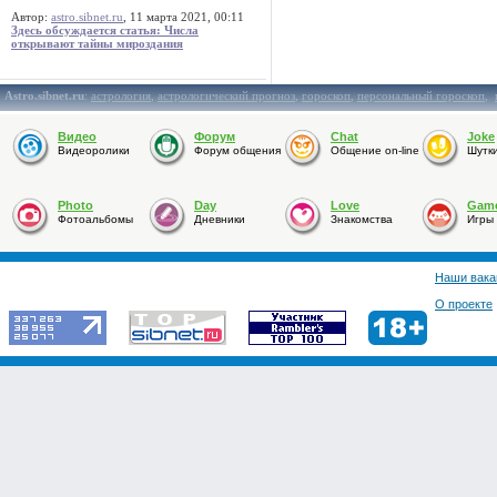
Автор:
astro.sibnet.ru
, 11 марта 2021, 00:11
Здесь обсуждается статья: Числа
открывают тайны мироздания
Astro.sibnet.ru
:
астрология
,
астрологический прогноз
,
гороскоп
,
персональный гороскоп
,
Видео
Форум
Chat
Joke
Видеоролики
Форум общения
Общение on-line
Шутк
Photo
Day
Love
Gam
Фотоальбомы
Дневники
Знакомства
Игры
Наши вака
О проекте