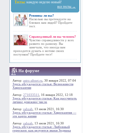
Тесты:
каждую неделю новый!
все тесты →
Ревнивы ли вы?
Насколько вы претендуете на
близких вам людей? Пройдите
тест.
Справедливый ли вы человек?
Чувство справедливости у всех
развито по разному. Вы
замечали, что иногда вам
приходится думать о мотиве своих
поступков? Пройдите тест!
На форуме
Автор:
astro.sibnet.ru
, 30 января 2022, 07:04
Здесь обсуждается статья: Возможности
Хиромантии
Автор:
271033511
, 16 января 2022, 12:18
Здесь обсуждается статья: Как рассчитать
личное денежное число
Автор:
zabzab
, 13 июля 2021, 16:30
Здесь обсуждается статья: Хиромантия —
это карта жизни
Автор:
zabzab
, 13 июля 2021, 16:30
Здесь обсуждается статья: Любовный
гороскоп: как целуются знаки Зодиака