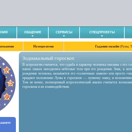
ЕНИЯ
ОБЩЕНИЕ
СЕРВИСЫ
СПЕЦПРОЕКТЫ
романтия
Нумерология
Гадания онлайн
(Руны, 
Зодиакальный гороскоп
В астрологии считается, что судьба и характер человека связаны с его 
каких знаках находились небесные тела при его рождении. Знак, в ко
рождения человека, называется его «солнечным знаком» или просто «зн
придают положению Луны в гороскопе — лунному знаку, и положению
Тем не менее, полноценный астрологический анализ считается возмож
гороскопа и их взаимодействия.
укажите