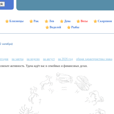
Близнецы
Рак
Лев
Дева
Весы
Скорпион
Водолей
Рыбы
22 октября)
сегодня
на завтра
на неделю
на август
на 2026 год
общая характеристика знака
, снизьте активность. Удача ждёт вас в семейных и финансовых делах.