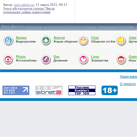
Автор:
astro.sibnet.ru
, 11 марта 2021, 00:11
Здесь обсуждается статья: Числа
открывают тайны мироздания
Astro.sibnet.ru
:
астрология
,
астрологический прогноз
,
гороскоп
,
персональный гороскоп
,
Видео
Форум
Chat
Joke
Видеоролики
Форум общения
Общение on-line
Шутк
Photo
Day
Love
Gam
Фотоальбомы
Дневники
Знакомства
Игры
Наши вака
О проекте