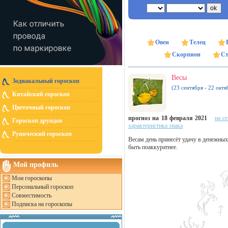
Овен
Телец
Скорпион
Ст
Весы
Зодиакальный гороскоп
(23 сентября - 22 октя
Китайский гороскоп
Цветочный гороскоп
прогноз на 18 февраля 2021
на с
Гороскоп друидов
характеристика знака
Рунический гороскоп
Весам день принесёт удачу в денежных
быть поаккуратнее.
Мой профиль
Мои гороскопы
Персональный гороскоп
Совместимость
Подписка на гороскопы