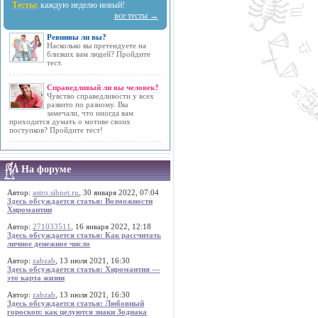
Тесты:
каждую неделю новый!
все тесты →
Ревнивы ли вы?
Насколько вы претендуете на
близких вам людей? Пройдите
тест.
Справедливый ли вы человек?
Чувство справедливости у всех
развито по разному. Вы
замечали, что иногда вам
приходится думать о мотиве своих
поступков? Пройдите тест!
На форуме
Автор:
astro.sibnet.ru
, 30 января 2022, 07:04
Здесь обсуждается статья: Возможности
Хиромантии
Автор:
271033511
, 16 января 2022, 12:18
Здесь обсуждается статья: Как рассчитать
личное денежное число
Автор:
zabzab
, 13 июля 2021, 16:30
Здесь обсуждается статья: Хиромантия —
это карта жизни
Автор:
zabzab
, 13 июля 2021, 16:30
Здесь обсуждается статья: Любовный
гороскоп: как целуются знаки Зодиака