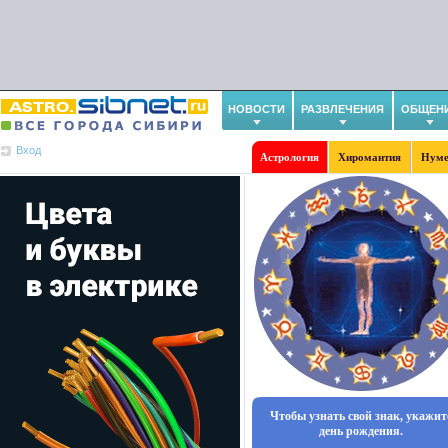
НОВОСТИ
РАЗВЛЕЧЕНИЯ
ОБЩЕН
Вход
Астрология
Хиромантия
Нуме
Чтобы узнать свой знак, укажит
день рождения.