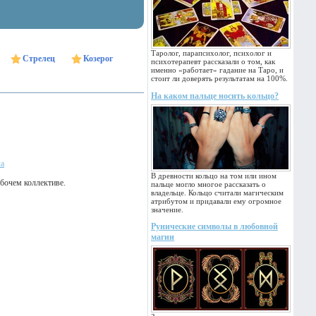
Таролог, парапсихолог, психолог и
Стрелец
Козерог
психотерапевт рассказали о том, как
именно «работает» гадание на Таро, и
стоит ли доверять результатам на 100%.
На каком пальце носить кольцо?
ка
В древности кольцо на том или ином
абочем коллективе.
пальце могло многое рассказать о
владельце. Кольцо считали магическим
атрибутом и придавали ему огромное
значение.
Рунические символы в любовной
магии