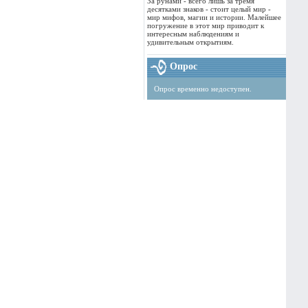
За рунами - всего лишь за тремя
десятками знаков - стоит целый мир -
мир мифов, магии и истории. Малейшее
погружение в этот мир приводит к
интересным наблюдениям и
удивительным открытиям.
Опрос
Опрос временно недоступен.