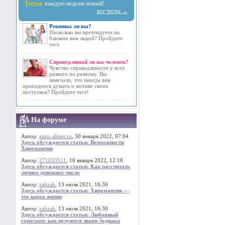
Тесты:
каждую неделю новый!
все тесты →
Ревнивы ли вы?
Насколько вы претендуете на
близких вам людей? Пройдите
тест.
Справедливый ли вы человек?
Чувство справедливости у всех
развито по разному. Вы
замечали, что иногда вам
приходится думать о мотиве своих
поступков? Пройдите тест!
На форуме
Автор:
astro.sibnet.ru
, 30 января 2022, 07:04
Здесь обсуждается статья: Возможности
Хиромантии
Автор:
271033511
, 16 января 2022, 12:18
Здесь обсуждается статья: Как рассчитать
личное денежное число
Автор:
zabzab
, 13 июля 2021, 16:30
Здесь обсуждается статья: Хиромантия —
это карта жизни
Автор:
zabzab
, 13 июля 2021, 16:30
Здесь обсуждается статья: Любовный
гороскоп: как целуются знаки Зодиака