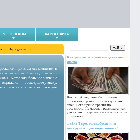
РОСТЕЛЕКОМ
КАРТА САЙТА
Таро, Шар судьбы…)
Как рассчитать личное денежное
число
гороскопом, при этом немаловажно, в
тором находилось Солнце, в момент
аком». Астрологи большое значение
 асцендента — восходящему знаку.
ным только с учётом всех факторов
Денежный код способен привлечь
богатство и успех. Но у каждого он
свой, и его нужно правильно
рассчитать. Нумеролог рассказала, как
узнать личное денежное число и как его
применять.
Тайна Таро: мракобесие или
инструмент для подсознания?