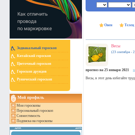
Овен
Телец
Весы
Зодиакальный гороскоп
(23 сентября - 
Китайский гороскоп
Цветочный гороскоп
прогноз на 25 января 2021
н
Гороскоп друидов
Весы, в этот день избегайте тр
Рунический гороскоп
Мой профиль
Мои гороскопы
Персональный гороскоп
Совместимость
Подписка на гороскопы