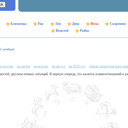
Близнецы
Рак
Лев
Дева
Весы
Скорпион
Водолей
Рыбы
22 октября)
а сегодня
на завтра
на неделю
на август
на 2026 год
общая характеристика зна
удностей, двусмысленных ситуаций. В первую очередь, это касается взаимоотношений в р