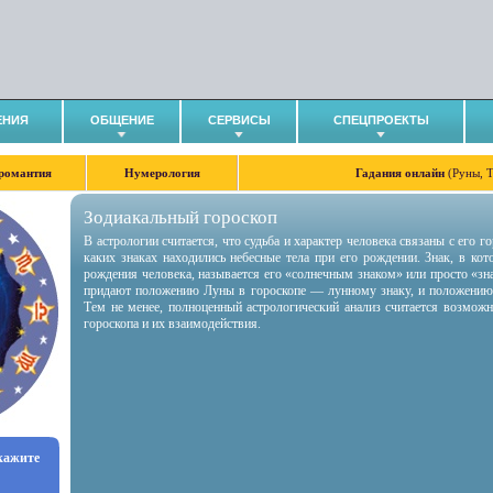
ЕНИЯ
ОБЩЕНИЕ
СЕРВИСЫ
СПЕЦПРОЕКТЫ
романтия
Нумерология
Гадания онлайн
(Руны, 
Зодиакальный гороскоп
В астрологии считается, что судьба и характер человека связаны с его 
каких знаках находились небесные тела при его рождении. Знак, в ко
рождения человека, называется его «солнечным знаком» или просто «зн
придают положению Луны в гороскопе — лунному знаку, и положению
Тем не менее, полноценный астрологический анализ считается возмож
гороскопа и их взаимодействия.
укажите