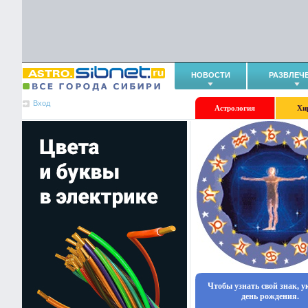
НОВОСТИ
РАЗВЛЕЧ
Вход
Астрология
Хи
Чтобы узнать свой знак, 
день рождения.