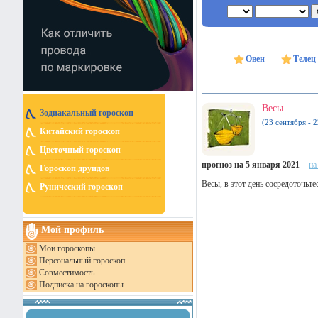
Овен
Телец
Весы
Зодиакальный гороскоп
(23 сентября - 
Китайский гороскоп
Цветочный гороскоп
прогноз на 5 января 2021
на
Гороскоп друидов
Весы, в этот день сосредоточьте
Рунический гороскоп
Мой профиль
Мои гороскопы
Персональный гороскоп
Совместимость
Подписка на гороскопы