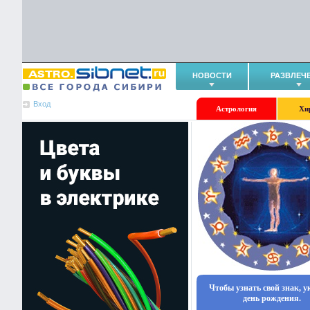
НОВОСТИ
РАЗВЛЕЧ
Вход
Астрология
Хи
Чтобы узнать свой знак, 
день рождения.