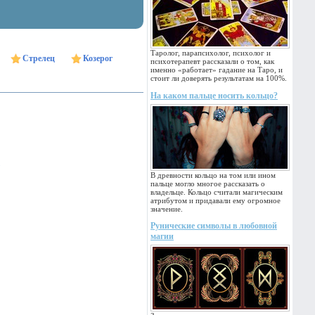
Таролог, парапсихолог, психолог и
Стрелец
Козерог
психотерапевт рассказали о том, как
именно «работает» гадание на Таро, и
стоит ли доверять результатам на 100%.
На каком пальце носить кольцо?
В древности кольцо на том или ином
пальце могло многое рассказать о
владельце. Кольцо считали магическим
атрибутом и придавали ему огромное
значение.
Рунические символы в любовной
магии