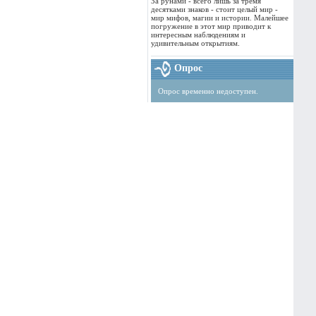
За рунами - всего лишь за тремя
десятками знаков - стоит целый мир -
мир мифов, магии и истории. Малейшее
погружение в этот мир приводит к
интересным наблюдениям и
удивительным открытиям.
Опрос
Опрос временно недоступен.