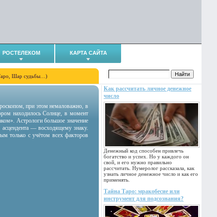
РОСТЕЛЕКОМ
КАРТА САЙТА
Таро, Шар судьбы…)
Как рассчитать личное денежное
число
гороскопом, при этом немаловажно, в
тором находилось Солнце, в момент
аком». Астрологи большое значение
 асцендента — восходящему знаку.
ным только с учётом всех факторов
Денежный код способен привлечь
богатство и успех. Но у каждого он
свой, и его нужно правильно
рассчитать. Нумеролог рассказала, как
узнать личное денежное число и как его
применять.
Тайна Таро: мракобесие или
инструмент для подсознания?