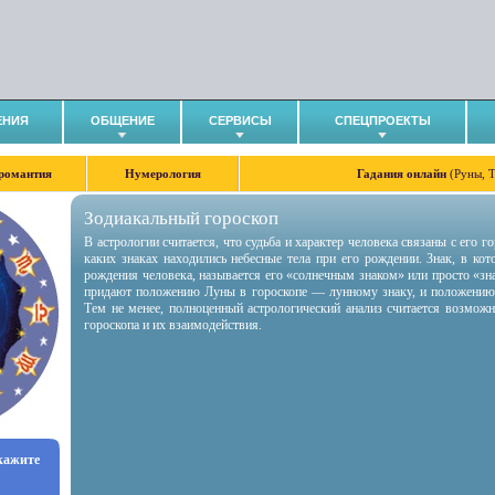
ЕНИЯ
ОБЩЕНИЕ
СЕРВИСЫ
СПЕЦПРОЕКТЫ
романтия
Нумерология
Гадания онлайн
(Руны, 
Зодиакальный гороскоп
В астрологии считается, что судьба и характер человека связаны с его 
каких знаках находились небесные тела при его рождении. Знак, в ко
рождения человека, называется его «солнечным знаком» или просто «зн
придают положению Луны в гороскопе — лунному знаку, и положению
Тем не менее, полноценный астрологический анализ считается возмож
гороскопа и их взаимодействия.
укажите