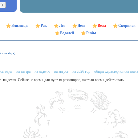
Близнецы
Рак
Лев
Дева
Весы
Скорпион
Водолей
Рыбы
22 октября)
 сегодня
на завтра
на неделю
на август
на 2026 год
общая характеристика знака
сь на делах. Сейчас не время для пустых разговоров, настало время действовать.