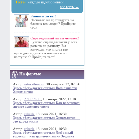
Тесты:
каждую неделю новый!
все тесты →
Ревнивы ли вы?
Насколько вы претендуете на
близких вам людей? Пройдите
тест.
Справедливый ли вы человек?
Чувство справедливости у всех
развито по разному. Вы
замечали, что иногда вам
приходится думать о мотиве своих
поступков? Пройдите тест!
На форуме
Автор:
astro.sibnet.ru
, 30 января 2022, 07:04
Здесь обсуждается статья: Возможности
Хиромантии
Автор:
271033511
, 16 января 2022, 12:18
Здесь обсуждается статья: Как рассчитать
личное денежное число
Автор:
zabzab
, 13 июля 2021, 16:30
Здесь обсуждается статья: Хиромантия —
это карта жизни
Автор:
zabzab
, 13 июля 2021, 16:30
Здесь обсуждается статья: Любовный
гороскоп: как целуются знаки Зодиака