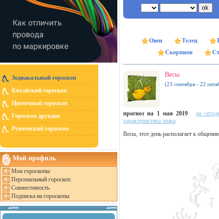
Овен
Телец
Скорпион
Ст
Весы
Зодиакальный гороскоп
(23 сентября - 22 октя
Китайский гороскоп
Цветочный гороскоп
прогноз на 1 мая 2019
на сегод
Гороскоп друидов
характеристика знака
Рунический гороскоп
Весы, этот день располагает к общени
Мой профиль
Мои гороскопы
Персональный гороскоп
Совместимость
Подписка на гороскопы