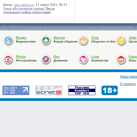
Автор:
astro.sibnet.ru
, 11 марта 2021, 00:11
Здесь обсуждается статья: Числа
открывают тайны мироздания
Astro.sibnet.ru
:
астрология
,
астрологический прогноз
,
гороскоп
,
персональный гороскоп
,
Видео
Форум
Chat
Joke
Видеоролики
Форум общения
Общение on-line
Шутк
Photo
Day
Love
Gam
Фотоальбомы
Дневники
Знакомства
Игры
Наши вака
О проекте