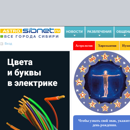
НОВОСТИ
РАЗВЛЕЧЕНИЯ
ОБЩЕН
Вход
Астрология
Хиромантия
Нуме
Чтобы узнать свой знак, укажит
день рождения.