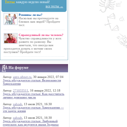
Тесты:
каждую неделю новый!
все тесты →
Ревнивы ли вы?
Насколько вы претендуете на
близких вам людей? Пройдите
тест.
Справедливый ли вы человек?
Чувство справедливости у всех
развито по разному. Вы
замечали, что иногда вам
приходится думать о мотиве своих
поступков? Пройдите тест!
На форуме
Автор:
astro.sibnet.ru
, 30 января 2022, 07:04
Здесь обсуждается статья: Возможности
Хиромантии
Автор:
271033511
, 16 января 2022, 12:18
Здесь обсуждается статья: Как рассчитать
личное денежное число
Автор:
zabzab
, 13 июля 2021, 16:30
Здесь обсуждается статья: Хиромантия —
это карта жизни
Автор:
zabzab
, 13 июля 2021, 16:30
Здесь обсуждается статья: Любовный
гороскоп: как целуются знаки Зодиака