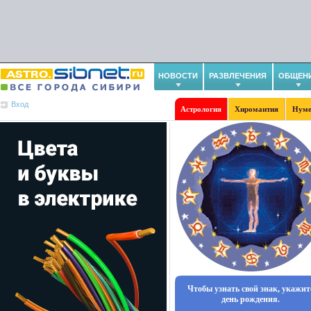
НОВОСТИ
РАЗВЛЕЧЕНИЯ
ОБЩЕН
Вход
Астрология
Хиромантия
Нуме
Чтобы узнать свой знак, укажит
день рождения.