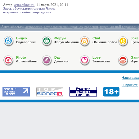
Автор:
astro.sibnet.ru
, 11 марта 2021, 00:11
Здесь обсуждается статья: Числа
открывают тайны мироздания
Astro.sibnet.ru
:
астрология
,
астрологический прогноз
,
гороскоп
,
персональный гороскоп
,
Видео
Форум
Chat
Joke
Видеоролики
Форум общения
Общение on-line
Шутк
Photo
Day
Love
Gam
Фотоальбомы
Дневники
Знакомства
Игры
Наши вака
О проекте