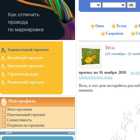
Овен
Телец
Скорпион
Ст
Весы
Зодиакальный гороскоп
(23 сентября - 22 октя
Китайский гороскоп
Цветочный гороскоп
прогноз на 16 ноября 2018
на се
Гороскоп друидов
характеристика знака
Рунический гороскоп
Весы, в этот день постарайтесь рассла
начинать.
Мой профиль
Мои гороскопы
Персональный гороскоп
Совместимость
Подписка на гороскопы