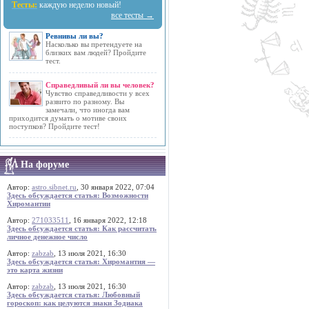
Тесты:
каждую неделю новый!
все тесты →
Ревнивы ли вы?
Насколько вы претендуете на
близких вам людей? Пройдите
тест.
Справедливый ли вы человек?
Чувство справедливости у всех
развито по разному. Вы
замечали, что иногда вам
приходится думать о мотиве своих
поступков? Пройдите тест!
На форуме
Автор:
astro.sibnet.ru
, 30 января 2022, 07:04
Здесь обсуждается статья: Возможности
Хиромантии
Автор:
271033511
, 16 января 2022, 12:18
Здесь обсуждается статья: Как рассчитать
личное денежное число
Автор:
zabzab
, 13 июля 2021, 16:30
Здесь обсуждается статья: Хиромантия —
это карта жизни
Автор:
zabzab
, 13 июля 2021, 16:30
Здесь обсуждается статья: Любовный
гороскоп: как целуются знаки Зодиака