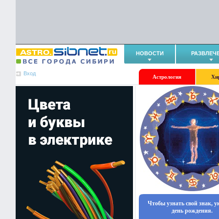
НОВОСТИ
РАЗВЛЕЧ
Вход
Астрология
Хи
Чтобы узнать свой знак, 
день рождения.