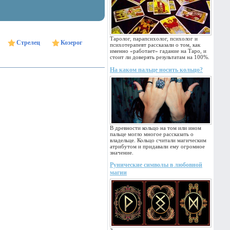
Таролог, парапсихолог, психолог и
Стрелец
Козерог
психотерапевт рассказали о том, как
именно «работает» гадание на Таро, и
стоит ли доверять результатам на 100%.
На каком пальце носить кольцо?
В древности кольцо на том или ином
пальце могло многое рассказать о
владельце. Кольцо считали магическим
атрибутом и придавали ему огромное
значение.
Рунические символы в любовной
магии