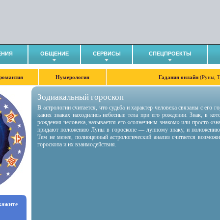
ЕНИЯ
ОБЩЕНИЕ
СЕРВИСЫ
СПЕЦПРОЕКТЫ
романтия
Нумерология
Гадания онлайн
(Руны, 
Зодиакальный гороскоп
В астрологии считается, что судьба и характер человека связаны с его 
каких знаках находились небесные тела при его рождении. Знак, в ко
рождения человека, называется его «солнечным знаком» или просто «зн
придают положению Луны в гороскопе — лунному знаку, и положению
Тем не менее, полноценный астрологический анализ считается возмож
гороскопа и их взаимодействия.
укажите