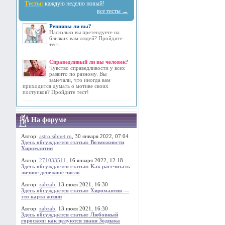
Тесты:
каждую неделю новый!
все тесты →
Ревнивы ли вы?
Насколько вы претендуете на
близких вам людей? Пройдите
тест.
Справедливый ли вы человек?
Чувство справедливости у всех
развито по разному. Вы
замечали, что иногда вам
приходится думать о мотиве своих
поступков? Пройдите тест!
На форуме
Автор:
astro.sibnet.ru
, 30 января 2022, 07:04
Здесь обсуждается статья: Возможности
Хиромантии
Автор:
271033511
, 16 января 2022, 12:18
Здесь обсуждается статья: Как рассчитать
личное денежное число
Автор:
zabzab
, 13 июля 2021, 16:30
Здесь обсуждается статья: Хиромантия —
это карта жизни
Автор:
zabzab
, 13 июля 2021, 16:30
Здесь обсуждается статья: Любовный
гороскоп: как целуются знаки Зодиака