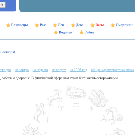
Близнецы
Рак
Лев
Дева
Весы
Скорпион
Водолей
Рыбы
22 октября)
сегодня
на завтра
на неделю
на август
на 2026 год
общая характеристика знака
, заботы о здоровье. В финансовой сфере вам стоит быть очень осторожными.