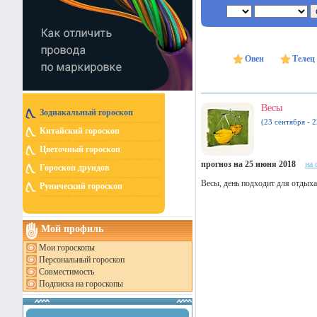
Овен
Телец
Весы
Зодиакальный гороскоп
(23 сентября - 
Китайский гороскоп
Цветочный гороскоп
прогноз на 25 июня 2018
на 
Гороскоп друидов
Весы, день подходит для отдыха
Рунический гороскоп
Мой профиль
Мои гороскопы
Персональный гороскоп
Совместимость
Подписка на гороскопы