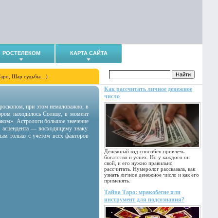
РОСТЕЛЕКОМ
КАРТА САЙТА
Таро, Шар судьбы…)
Как рассчитать личное денежное
число
гороскопом, при этом немаловажно, в
тором находилось Солнце, в момент
аком». Астрологи большое значение
 асцендента — восходящему знаку.
ным только с учётом всех факторов
Денежный код способен привлечь
богатство и успех. Но у каждого он
свой, и его нужно правильно
рассчитать. Нумеролог рассказала, как
узнать личное денежное число и как его
применять.
Тайна Таро: мракобесие или
инструмент для подсознания?