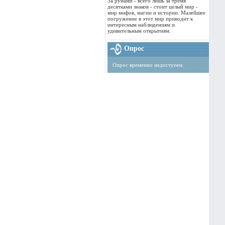
За рунами - всего лишь за тремя
десятками знаков - стоит целый мир -
мир мифов, магии и истории. Малейшее
погружение в этот мир приводит к
интересным наблюдениям и
удивительным открытиям.
Опрос
Опрос временно недоступен.