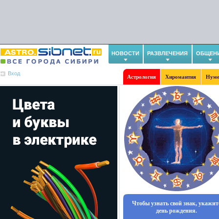
НОВОСТИ
РАЗВЛЕЧЕНИЯ
ОБЩЕН
Вход
Астрология
Хиромантия
Нуме
Чтобы узнать свой знак, укажит
день рождения.