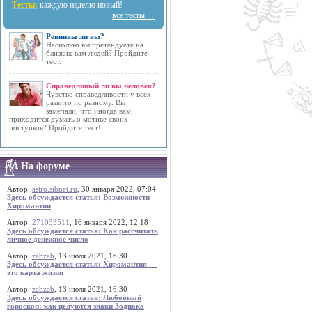
Тесты:
каждую неделю новый!
все тесты →
Ревнивы ли вы?
Насколько вы претендуете на
близких вам людей? Пройдите
тест.
Справедливый ли вы человек?
Чувство справедливости у всех
развито по разному. Вы
замечали, что иногда вам
приходится думать о мотиве своих
поступков? Пройдите тест!
На форуме
Автор:
astro.sibnet.ru
, 30 января 2022, 07:04
Здесь обсуждается статья: Возможности
Хиромантии
Автор:
271033511
, 16 января 2022, 12:18
Здесь обсуждается статья: Как рассчитать
личное денежное число
Автор:
zabzab
, 13 июля 2021, 16:30
Здесь обсуждается статья: Хиромантия —
это карта жизни
Автор:
zabzab
, 13 июля 2021, 16:30
Здесь обсуждается статья: Любовный
гороскоп: как целуются знаки Зодиака