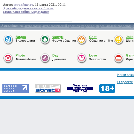
Автор:
astro.sibnet.ru
, 11 марта 2021, 00:11
Здесь обсуждается статья: Числа
открывают тайны мироздания
Astro.sibnet.ru
:
астрология
,
астрологический прогноз
,
гороскоп
,
персональный гороскоп
,
Видео
Форум
Chat
Joke
Видеоролики
Форум общения
Общение on-line
Шутк
Photo
Day
Love
Gam
Фотоальбомы
Дневники
Знакомства
Игры
Наши вака
О проекте