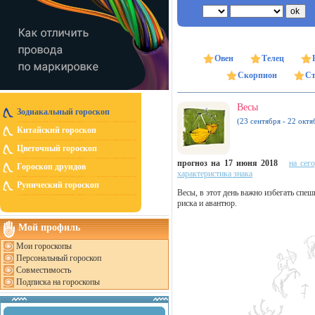
Овен
Телец
Скорпион
Ст
Весы
Зодиакальный гороскоп
(23 сентября - 22 октя
Китайский гороскоп
Цветочный гороскоп
прогноз на 17 июня 2018
на сег
Гороскоп друидов
характеристика знака
Рунический гороскоп
Весы, в этот день важно избегать спеш
риска и авантюр.
Мой профиль
Мои гороскопы
Персональный гороскоп
Совместимость
Подписка на гороскопы