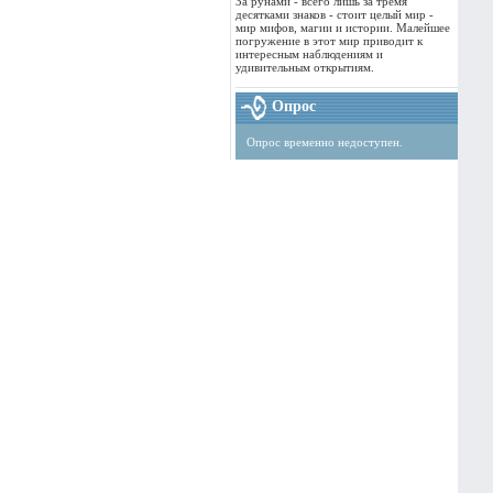
За рунами - всего лишь за тремя
десятками знаков - стоит целый мир -
мир мифов, магии и истории. Малейшее
погружение в этот мир приводит к
интересным наблюдениям и
удивительным открытиям.
Опрос
Опрос временно недоступен.