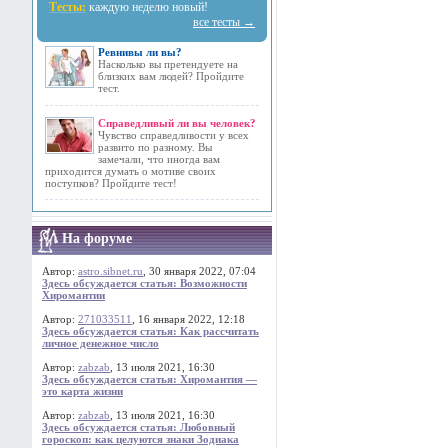
Тесты:
каждую неделю новый!
все тесты →
Ревнивы ли вы?
Насколько вы претендуете на
близких вам людей? Пройдите
тест.
Справедливый ли вы человек?
Чувство справедливости у всех
развито по разному. Вы
замечали, что иногда вам
приходится думать о мотиве своих
поступков? Пройдите тест!
На форуме
Автор:
astro.sibnet.ru
, 30 января 2022, 07:04
Здесь обсуждается статья: Возможности
Хиромантии
Автор:
271033511
, 16 января 2022, 12:18
Здесь обсуждается статья: Как рассчитать
личное денежное число
Автор:
zabzab
, 13 июля 2021, 16:30
Здесь обсуждается статья: Хиромантия —
это карта жизни
Автор:
zabzab
, 13 июля 2021, 16:30
Здесь обсуждается статья: Любовный
гороскоп: как целуются знаки Зодиака