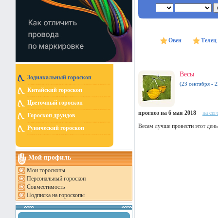
Овен
Телец
Весы
Зодиакальный гороскоп
(23 сентября - 
Китайский гороскоп
Цветочный гороскоп
прогноз на 6 мая 2018
на сег
Гороскоп друидов
Весам лучше провести этот день
Рунический гороскоп
Мой профиль
Мои гороскопы
Персональный гороскоп
Совместимость
Подписка на гороскопы