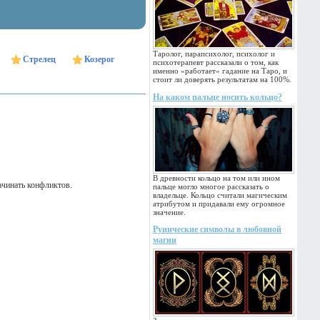
Таролог, парапсихолог, психолог и
Стрелец
Козерог
психотерапевт рассказали о том, как
именно «работает» гадание на Таро, и
стоит ли доверять результатам на 100%.
На каком пальце носить кольцо?
В древности кольцо на том или ином
ачинать конфликтов.
пальце могло многое рассказать о
владельце. Кольцо считали магическим
атрибутом и придавали ему огромное
значение.
Рунические символы в любовной
магии