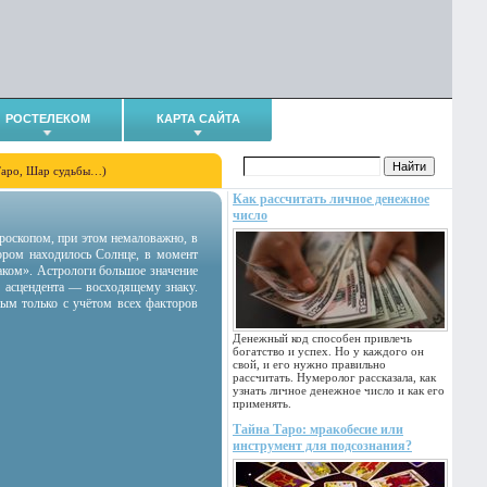
РОСТЕЛЕКОМ
КАРТА САЙТА
Таро, Шар судьбы…)
Как рассчитать личное денежное
число
гороскопом, при этом немаловажно, в
тором находилось Солнце, в момент
аком». Астрологи большое значение
 асцендента — восходящему знаку.
ным только с учётом всех факторов
Денежный код способен привлечь
богатство и успех. Но у каждого он
свой, и его нужно правильно
рассчитать. Нумеролог рассказала, как
узнать личное денежное число и как его
применять.
Тайна Таро: мракобесие или
инструмент для подсознания?