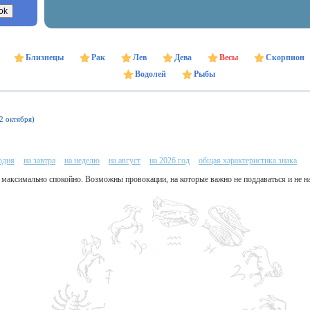
Близнецы
Рак
Лев
Дева
Весы
Скорпион
Водолей
Рыбы
22 октября)
одня
на завтра
на неделю
на август
на 2026 год
общая характеристика знака
 максимально спокойно. Возможны провокации, на которые важно не поддаваться и не н