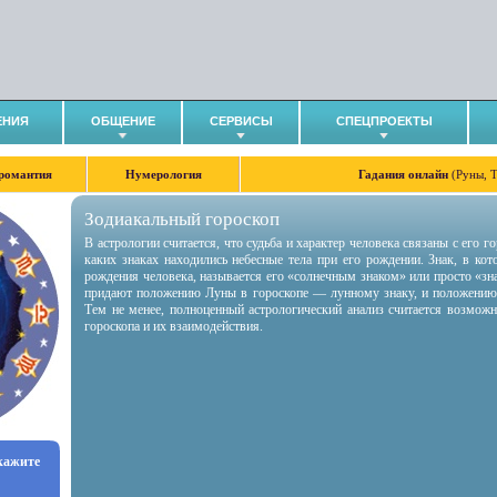
ЕНИЯ
ОБЩЕНИЕ
СЕРВИСЫ
СПЕЦПРОЕКТЫ
романтия
Нумерология
Гадания онлайн
(Руны, 
Зодиакальный гороскоп
В астрологии считается, что судьба и характер человека связаны с его 
каких знаках находились небесные тела при его рождении. Знак, в ко
рождения человека, называется его «солнечным знаком» или просто «зн
придают положению Луны в гороскопе — лунному знаку, и положению
Тем не менее, полноценный астрологический анализ считается возмож
гороскопа и их взаимодействия.
укажите