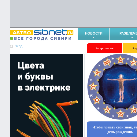
НОВОСТИ
РАЗВЛЕЧ
Вход
Астрология
Хи
Чтобы узнать свой знак, 
день рождения.