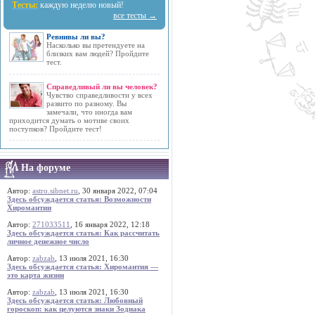
Тесты:
каждую неделю новый!
все тесты →
Ревнивы ли вы?
Насколько вы претендуете на
близких вам людей? Пройдите
тест.
Справедливый ли вы человек?
Чувство справедливости у всех
развито по разному. Вы
замечали, что иногда вам
приходится думать о мотиве своих
поступков? Пройдите тест!
На форуме
Автор:
astro.sibnet.ru
, 30 января 2022, 07:04
Здесь обсуждается статья: Возможности
Хиромантии
Автор:
271033511
, 16 января 2022, 12:18
Здесь обсуждается статья: Как рассчитать
личное денежное число
Автор:
zabzab
, 13 июля 2021, 16:30
Здесь обсуждается статья: Хиромантия —
это карта жизни
Автор:
zabzab
, 13 июля 2021, 16:30
Здесь обсуждается статья: Любовный
гороскоп: как целуются знаки Зодиака