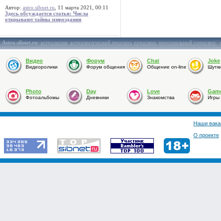
Автор:
astro.sibnet.ru
, 11 марта 2021, 00:11
Здесь обсуждается статья: Числа
открывают тайны мироздания
Astro.sibnet.ru
:
астрология
,
астрологический прогноз
,
гороскоп
,
персональный гороскоп
,
Видео
Форум
Chat
Joke
Видеоролики
Форум общения
Общение on-line
Шутк
Photo
Day
Love
Gam
Фотоальбомы
Дневники
Знакомства
Игры
Наши вака
О проекте