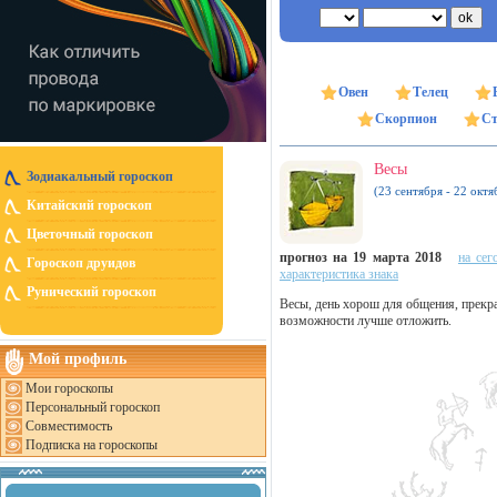
Овен
Телец
Скорпион
Ст
Весы
Зодиакальный гороскоп
(23 сентября - 22 октя
Китайский гороскоп
Цветочный гороскоп
прогноз на 19 марта 2018
на сег
Гороскоп друидов
характеристика знака
Рунический гороскоп
Весы, день хорош для общения, прекра
возможности лучше отложить.
Мой профиль
Мои гороскопы
Персональный гороскоп
Совместимость
Подписка на гороскопы