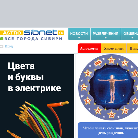
НОВОСТИ
РАЗВЛЕЧЕНИЯ
ОБЩЕН
Вход
Астрология
Хиромантия
Нуме
Чтобы узнать свой знак, укажит
день рождения.