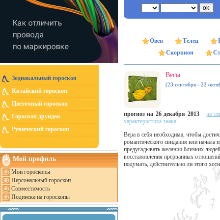
Овен
Телец
Скорпион
Ст
Весы
Зодиакальный гороскоп
(23 сентября - 22 октя
Китайский гороскоп
Цветочный гороскоп
прогноз на 26 декабря 2013
на се
Гороскоп друидов
характеристика знака
Рунический гороскоп
Вера в себя необходима, чтобы достич
романтического свидания или начала 
предугадывать желания близких людей, 
восстановления прерванных отношений
Мой профиль
подумать, действительно ли этого хоти
Мои гороскопы
Персональный гороскоп
Совместимость
Подписка на гороскопы