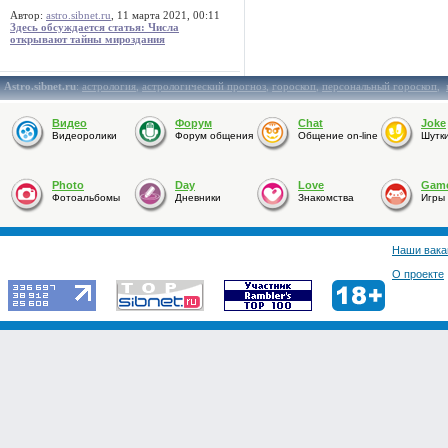
Автор:
astro.sibnet.ru
, 11 марта 2021, 00:11
Здесь обсуждается статья: Числа
открывают тайны мироздания
Astro.sibnet.ru
:
астрология
,
астрологический прогноз
,
гороскоп
,
персональный гороскоп
,
Видео
Форум
Chat
Joke
Видеоролики
Форум общения
Общение on-line
Шутк
Photo
Day
Love
Gam
Фотоальбомы
Дневники
Знакомства
Игры
Наши вака
О проекте