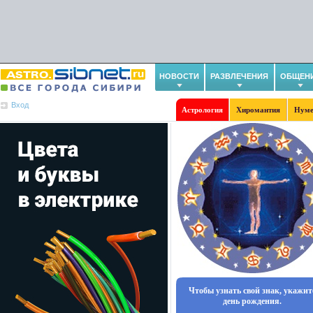
НОВОСТИ
РАЗВЛЕЧЕНИЯ
ОБЩЕН
Вход
Астрология
Хиромантия
Нуме
Чтобы узнать свой знак, укажит
день рождения.