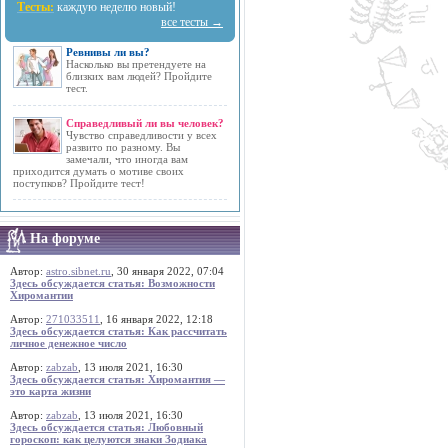
Тесты:
каждую неделю новый!
все тесты →
Ревнивы ли вы?
Насколько вы претендуете на
близких вам людей? Пройдите
тест.
Справедливый ли вы человек?
Чувство справедливости у всех
развито по разному. Вы
замечали, что иногда вам
приходится думать о мотиве своих
поступков? Пройдите тест!
На форуме
Автор:
astro.sibnet.ru
, 30 января 2022, 07:04
Здесь обсуждается статья: Возможности
Хиромантии
Автор:
271033511
, 16 января 2022, 12:18
Здесь обсуждается статья: Как рассчитать
личное денежное число
Автор:
zabzab
, 13 июля 2021, 16:30
Здесь обсуждается статья: Хиромантия —
это карта жизни
Автор:
zabzab
, 13 июля 2021, 16:30
Здесь обсуждается статья: Любовный
гороскоп: как целуются знаки Зодиака