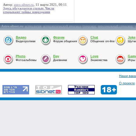
Автор:
astro.sibnet.ru
, 11 марта 2021, 00:11
Здесь обсуждается статья: Числа
открывают тайны мироздания
Astro.sibnet.ru
:
астрология
,
астрологический прогноз
,
гороскоп
,
персональный гороскоп
,
Видео
Форум
Chat
Joke
Видеоролики
Форум общения
Общение on-line
Шутк
Photo
Day
Love
Gam
Фотоальбомы
Дневники
Знакомства
Игры
Наши вака
О проекте