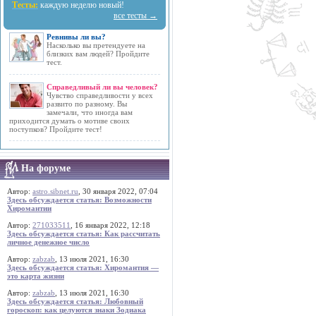
Тесты:
каждую неделю новый!
все тесты →
Ревнивы ли вы?
Насколько вы претендуете на
близких вам людей? Пройдите
тест.
Справедливый ли вы человек?
Чувство справедливости у всех
развито по разному. Вы
замечали, что иногда вам
приходится думать о мотиве своих
поступков? Пройдите тест!
На форуме
Автор:
astro.sibnet.ru
, 30 января 2022, 07:04
Здесь обсуждается статья: Возможности
Хиромантии
Автор:
271033511
, 16 января 2022, 12:18
Здесь обсуждается статья: Как рассчитать
личное денежное число
Автор:
zabzab
, 13 июля 2021, 16:30
Здесь обсуждается статья: Хиромантия —
это карта жизни
Автор:
zabzab
, 13 июля 2021, 16:30
Здесь обсуждается статья: Любовный
гороскоп: как целуются знаки Зодиака