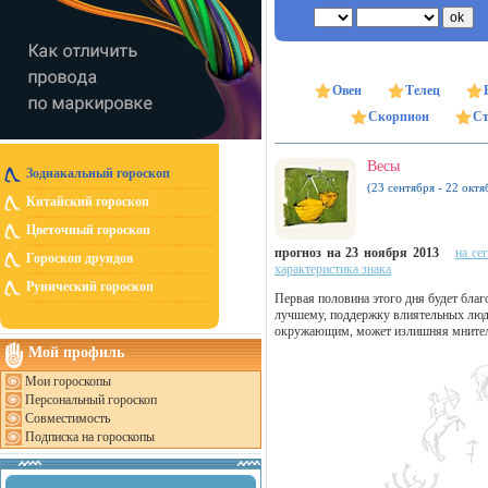
Овен
Телец
Скорпион
Ст
Весы
Зодиакальный гороскоп
(23 сентября - 22 октя
Китайский гороскоп
Цветочный гороскоп
прогноз на 23 ноября 2013
на се
Гороскоп друидов
характеристика знака
Рунический гороскоп
Первая половина этого дня будет благ
лучшему, поддержку влиятельных людей
окружающим, может излишняя мнител
Мой профиль
Мои гороскопы
Персональный гороскоп
Совместимость
Подписка на гороскопы