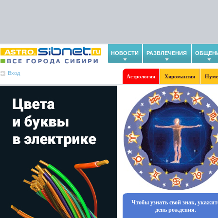
НОВОСТИ
РАЗВЛЕЧЕНИЯ
ОБЩЕН
Вход
Астрология
Хиромантия
Нуме
Чтобы узнать свой знак, укажит
день рождения.