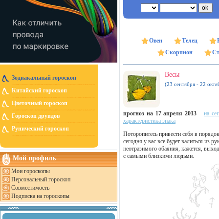
Овен
Телец
Скорпион
Ст
Весы
Зодиакальный гороскоп
(23 сентября - 22 октя
Китайский гороскоп
Цветочный гороскоп
прогноз на 17 апреля 2013
на се
Гороскоп друидов
характеристика знака
Рунический гороскоп
Поторопитесь привести себя в порядок 
сегодня у вас все будет валиться из р
неотразимого обаяния, кажется, выхо
с самыми близкими людьми.
Мой профиль
Мои гороскопы
Персональный гороскоп
Совместимость
Подписка на гороскопы