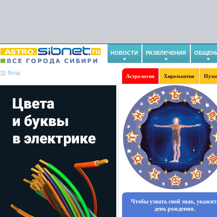
НОВОСТИ
РАЗВЛЕЧЕНИЯ
ОБЩЕН
Вход
Астрология
Хиромантия
Нуме
Чтобы узнать свой знак, укажит
день рождения.