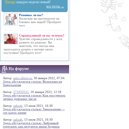
Тесты:
каждую неделю новый!
все тесты →
Ревнивы ли вы?
Насколько вы претендуете на
близких вам людей? Пройдите
тест.
Справедливый ли вы человек?
Чувство справедливости у всех
развито по разному. Вы
замечали, что иногда вам
приходится думать о мотиве своих
поступков? Пройдите тест!
На форуме
Автор:
astro.sibnet.ru
, 30 января 2022, 07:04
Здесь обсуждается статья: Возможности
Хиромантии
Автор:
271033511
, 16 января 2022, 12:18
Здесь обсуждается статья: Как рассчитать
личное денежное число
Автор:
zabzab
, 13 июля 2021, 16:30
Здесь обсуждается статья: Хиромантия —
это карта жизни
Автор:
zabzab
, 13 июля 2021, 16:30
Здесь обсуждается статья: Любовный
гороскоп: как целуются знаки Зодиака