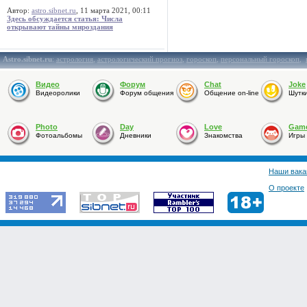
Автор:
astro.sibnet.ru
, 11 марта 2021, 00:11
Здесь обсуждается статья: Числа
открывают тайны мироздания
Astro.sibnet.ru
:
астрология
,
астрологический прогноз
,
гороскоп
,
персональный гороскоп
,
Видео
Форум
Chat
Joke
Видеоролики
Форум общения
Общение on-line
Шутк
Photo
Day
Love
Gam
Фотоальбомы
Дневники
Знакомства
Игры
Наши вака
О проекте