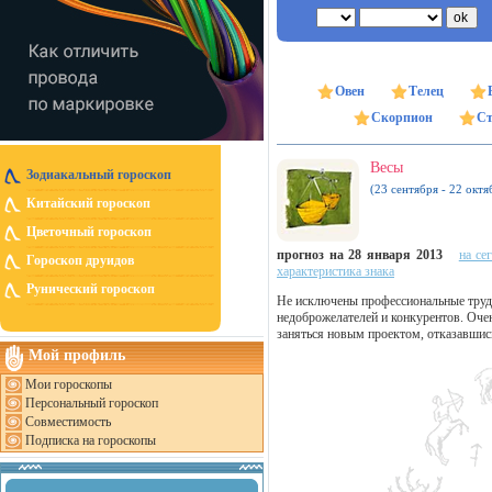
Овен
Телец
Скорпион
Ст
Весы
Зодиакальный гороскоп
(23 сентября - 22 октя
Китайский гороскоп
Цветочный гороскоп
прогноз на 28 января 2013
на се
Гороскоп друидов
характеристика знака
Рунический гороскоп
Не исключены профессиональные труд
недоброжелателей и конкурентов. Очен
заняться новым проектом, отказавшись 
Мой профиль
Мои гороскопы
Персональный гороскоп
Совместимость
Подписка на гороскопы