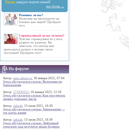
Тесты:
каждую неделю новый!
все тесты →
Ревнивы ли вы?
Насколько вы претендуете на
близких вам людей? Пройдите
тест.
Справедливый ли вы человек?
Чувство справедливости у всех
развито по разному. Вы
замечали, что иногда вам
приходится думать о мотиве своих
поступков? Пройдите тест!
На форуме
Автор:
astro.sibnet.ru
, 30 января 2022, 07:04
Здесь обсуждается статья: Возможности
Хиромантии
Автор:
271033511
, 16 января 2022, 12:18
Здесь обсуждается статья: Как рассчитать
личное денежное число
Автор:
zabzab
, 13 июля 2021, 16:30
Здесь обсуждается статья: Хиромантия —
это карта жизни
Автор:
zabzab
, 13 июля 2021, 16:30
Здесь обсуждается статья: Любовный
гороскоп: как целуются знаки Зодиака