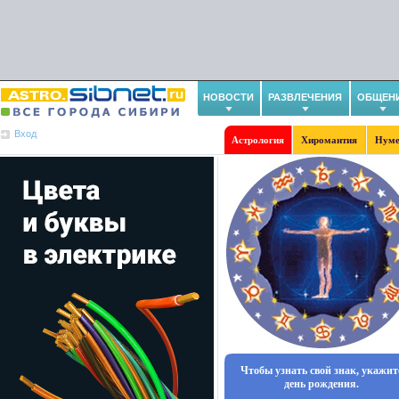
НОВОСТИ
РАЗВЛЕЧЕНИЯ
ОБЩЕН
Вход
Астрология
Хиромантия
Нуме
Чтобы узнать свой знак, укажит
день рождения.