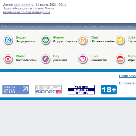
Автор:
astro.sibnet.ru
, 11 марта 2021, 00:11
Здесь обсуждается статья: Числа
открывают тайны мироздания
Astro.sibnet.ru
:
астрология
,
астрологический прогноз
,
гороскоп
,
персональный гороскоп
,
Видео
Форум
Chat
Joke
Видеоролики
Форум общения
Общение on-line
Шутк
Photo
Day
Love
Gam
Фотоальбомы
Дневники
Знакомства
Игры
Наши вака
О проекте