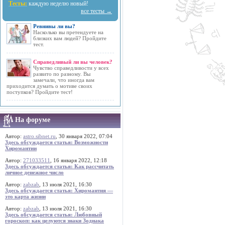
Тесты:
каждую неделю новый!
все тесты →
Ревнивы ли вы?
Насколько вы претендуете на
близких вам людей? Пройдите
тест.
Справедливый ли вы человек?
Чувство справедливости у всех
развито по разному. Вы
замечали, что иногда вам
приходится думать о мотиве своих
поступков? Пройдите тест!
На форуме
Автор:
astro.sibnet.ru
, 30 января 2022, 07:04
Здесь обсуждается статья: Возможности
Хиромантии
Автор:
271033511
, 16 января 2022, 12:18
Здесь обсуждается статья: Как рассчитать
личное денежное число
Автор:
zabzab
, 13 июля 2021, 16:30
Здесь обсуждается статья: Хиромантия —
это карта жизни
Автор:
zabzab
, 13 июля 2021, 16:30
Здесь обсуждается статья: Любовный
гороскоп: как целуются знаки Зодиака