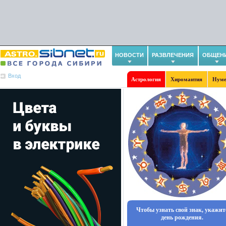
НОВОСТИ
РАЗВЛЕЧЕНИЯ
ОБЩЕН
Вход
Астрология
Хиромантия
Нуме
Чтобы узнать свой знак, укажит
день рождения.