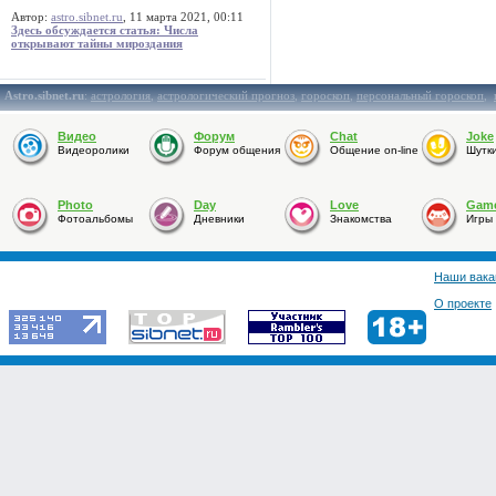
Автор:
astro.sibnet.ru
, 11 марта 2021, 00:11
Здесь обсуждается статья: Числа
открывают тайны мироздания
Astro.sibnet.ru
:
астрология
,
астрологический прогноз
,
гороскоп
,
персональный гороскоп
,
Видео
Форум
Chat
Joke
Видеоролики
Форум общения
Общение on-line
Шутк
Photo
Day
Love
Gam
Фотоальбомы
Дневники
Знакомства
Игры
Наши вака
О проекте