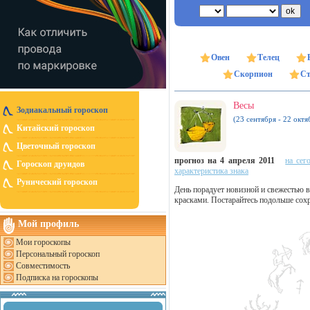
Овен
Телец
Скорпион
Ст
Весы
Зодиакальный гороскоп
(23 сентября - 22 октя
Китайский гороскоп
Цветочный гороскоп
прогноз на 4 апреля 2011
на сег
Гороскоп друидов
характеристика знака
Рунический гороскоп
День порадует новизной и свежестью 
красками. Постарайтесь подольше сохр
Мой профиль
Мои гороскопы
Персональный гороскоп
Совместимость
Подписка на гороскопы