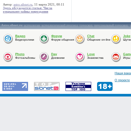
Автор:
astro.sibnet.ru
, 11 марта 2021, 00:11
Здесь обсуждается статья: Числа
открывают тайны мироздания
Astro.sibnet.ru
:
астрология
,
астрологический прогноз
,
гороскоп
,
персональный гороскоп
,
Видео
Форум
Chat
Joke
Видеоролики
Форум общения
Общение on-line
Шутк
Photo
Day
Love
Gam
Фотоальбомы
Дневники
Знакомства
Игры
Наши вака
О проекте