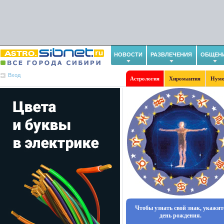
НОВОСТИ
РАЗВЛЕЧЕНИЯ
ОБЩЕН
Вход
Астрология
Хиромантия
Нуме
Чтобы узнать свой знак, укажит
день рождения.