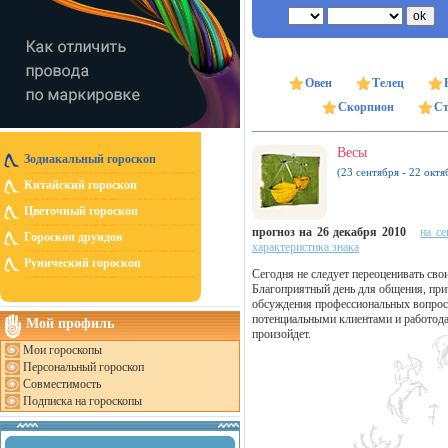
Овен
Телец
Скорпион
Ст
Весы
Зодиакальный гороскоп
(23 сентября - 22 октя
Китайский гороскоп
Цветочный гороскоп
прогноз на 26 декабря 2010
на се
Гороскоп друидов
характеристика знака
Рунический гороскоп
Сегодня не следует переоценивать сво
Благоприятный день для общения, прич
обсуждения профессиональных вопрос
потенциальными клиентами и работода
Мой профиль
произойдет.
Мои гороскопы
Персональный гороскоп
Совместимость
Подписка на гороскопы