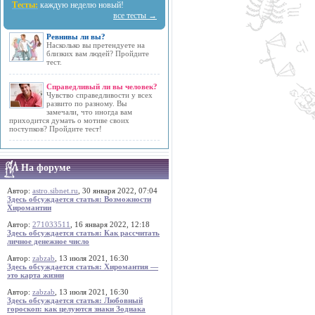
Тесты:
каждую неделю новый!
все тесты →
Ревнивы ли вы?
Насколько вы претендуете на
близких вам людей? Пройдите
тест.
Справедливый ли вы человек?
Чувство справедливости у всех
развито по разному. Вы
замечали, что иногда вам
приходится думать о мотиве своих
поступков? Пройдите тест!
На форуме
Автор:
astro.sibnet.ru
, 30 января 2022, 07:04
Здесь обсуждается статья: Возможности
Хиромантии
Автор:
271033511
, 16 января 2022, 12:18
Здесь обсуждается статья: Как рассчитать
личное денежное число
Автор:
zabzab
, 13 июля 2021, 16:30
Здесь обсуждается статья: Хиромантия —
это карта жизни
Автор:
zabzab
, 13 июля 2021, 16:30
Здесь обсуждается статья: Любовный
гороскоп: как целуются знаки Зодиака