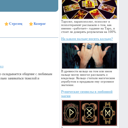
Таролог, парапсихолог, психолог и
Стрелец
Козерог
психотерапевт рассказали о том, как
именно «работает» гадание на Таро, и
стоит ли доверять результатам на 100%.
На каком пальце носить кольцо?
ака
В древности кольцо на том или ином
шо складывается общение с любимым
пальце могло многое рассказать о
ельно заниматься тяжелой и
владельце. Кольцо считали магическим
атрибутом и придавали ему огромное
значение.
Рунические символы в любовной
магии