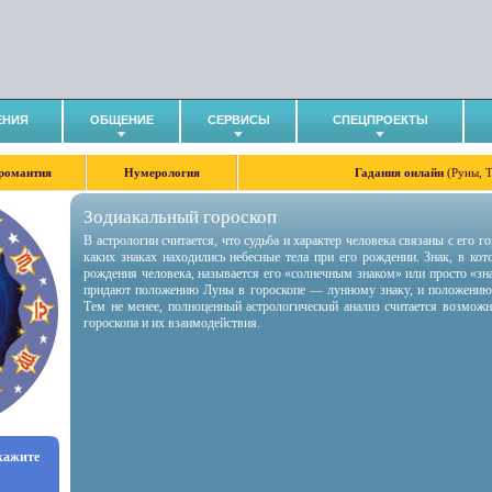
ЕНИЯ
ОБЩЕНИЕ
СЕРВИСЫ
СПЕЦПРОЕКТЫ
романтия
Нумерология
Гадания онлайн
(Руны, 
Зодиакальный гороскоп
В астрологии считается, что судьба и характер человека связаны с его 
каких знаках находились небесные тела при его рождении. Знак, в ко
рождения человека, называется его «солнечным знаком» или просто «зн
придают положению Луны в гороскопе — лунному знаку, и положению
Тем не менее, полноценный астрологический анализ считается возмож
гороскопа и их взаимодействия.
укажите