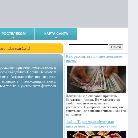
РОСТЕЛЕКОМ
КАРТА САЙТА
Таро, Шар судьбы…)
Как рассчитать личное денежное
число
гороскопом, при этом немаловажно, в
тором находилось Солнце, в момент
аком». Астрологи большое значение
 асцендента — восходящему знаку.
ным только с учётом всех факторов
Денежный код способен привлечь
богатство и успех. Но у каждого он
свой, и его нужно правильно
рассчитать. Нумеролог рассказала, как
узнать личное денежное число и как его
применять.
Тайна Таро: мракобесие или
инструмент для подсознания?