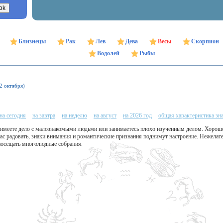
Близнецы
Рак
Лев
Дева
Весы
Скорпион
Водолей
Рыбы
22 октября)
на сегодня
на завтра
на неделю
на август
на 2026 год
общая характеристика зн
 имеете дело с малознакомыми людьми или занимаетесь плохо изученным делом. Хоро
вас радовать, знаки внимания и романтические признания поднимут настроение. Нежелат
 посещать многолюдные собрания.