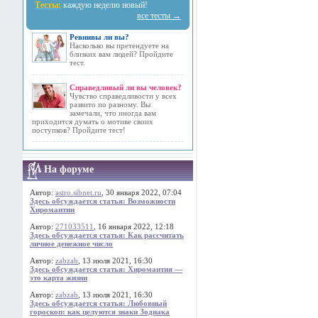
Тесты:
каждую неделю новый!
все тесты →
Ревнивы ли вы?
Насколько вы претендуете на
близких вам людей? Пройдите
тест.
Справедливый ли вы человек?
Чувство справедливости у всех
развито по разному. Вы
замечали, что иногда вам
приходится думать о мотиве своих
поступков? Пройдите тест!
На форуме
Автор:
astro.sibnet.ru
, 30 января 2022, 07:04
Здесь обсуждается статья: Возможности
Хиромантии
Автор:
271033511
, 16 января 2022, 12:18
Здесь обсуждается статья: Как рассчитать
личное денежное число
Автор:
zabzab
, 13 июля 2021, 16:30
Здесь обсуждается статья: Хиромантия —
это карта жизни
Автор:
zabzab
, 13 июля 2021, 16:30
Здесь обсуждается статья: Любовный
гороскоп: как целуются знаки Зодиака