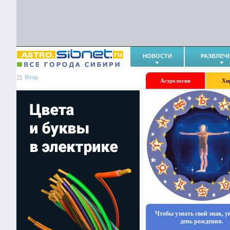
НОВОСТИ
РАЗВЛЕЧ
Вход
Астрология
Хи
Чтобы узнать свой знак, 
день рождения.