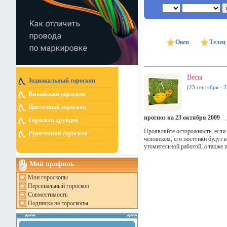
Овен
Телец
Весы
Зодиакальный гороскоп
(23 сентября - 
Китайский гороскоп
Цветочный гороскоп
прогноз на 23 октября 2009
Гороскоп друидов
Проявляйте осторожность, если
Рунический гороскоп
человеком, его поступки будут 
утомительной работой, а также
Мой профиль
Мои гороскопы
Персональный гороскоп
Совместимость
Подписка на гороскопы