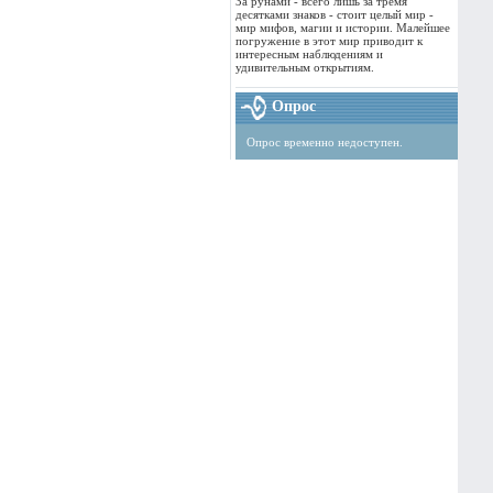
За рунами - всего лишь за тремя
десятками знаков - стоит целый мир -
мир мифов, магии и истории. Малейшее
погружение в этот мир приводит к
интересным наблюдениям и
удивительным открытиям.
Опрос
Опрос временно недоступен.