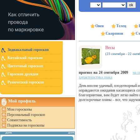
Овен
Телец
Скорпион
Ст
Весы
Зодиакальный гороскоп
(23 сентября - 22 октя
Китайский гороскоп
Цветочный гороскоп
прогноз на 24 сентября 2009
на с
Гороскоп друидов
характеристика знака
Рунический гороскоп
День вполне удачный, плодотворный и
оправдаются ожидания касающиеся сот
благоприятная, вам будет легко найти
долгосрочные планы – все, что задуман
Мой профиль
Мои гороскопы
Персональный гороскоп
Совместимость
Подписка на гороскопы