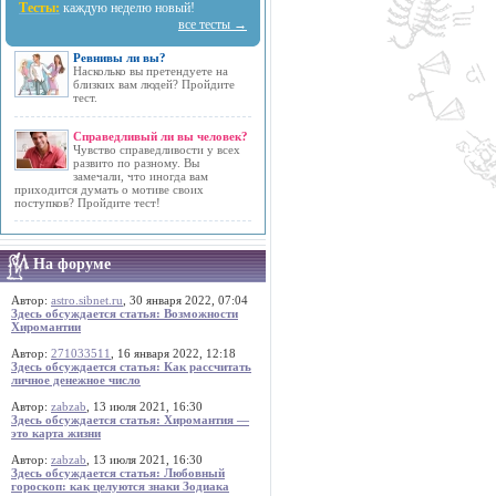
Тесты:
каждую неделю новый!
все тесты →
Ревнивы ли вы?
Насколько вы претендуете на
близких вам людей? Пройдите
тест.
Справедливый ли вы человек?
Чувство справедливости у всех
развито по разному. Вы
замечали, что иногда вам
приходится думать о мотиве своих
поступков? Пройдите тест!
На форуме
Автор:
astro.sibnet.ru
, 30 января 2022, 07:04
Здесь обсуждается статья: Возможности
Хиромантии
Автор:
271033511
, 16 января 2022, 12:18
Здесь обсуждается статья: Как рассчитать
личное денежное число
Автор:
zabzab
, 13 июля 2021, 16:30
Здесь обсуждается статья: Хиромантия —
это карта жизни
Автор:
zabzab
, 13 июля 2021, 16:30
Здесь обсуждается статья: Любовный
гороскоп: как целуются знаки Зодиака