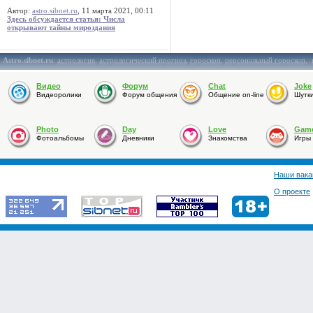
Автор:
astro.sibnet.ru
, 11 марта 2021, 00:11
Здесь обсуждается статья: Числа
открывают тайны мироздания
Astro.sibnet.ru
:
астрология
,
астрологический прогноз
,
гороскоп
,
персональный гороскоп
,
Видео
Форум
Chat
Joke
Видеоролики
Форум общения
Общение on-line
Шутк
Photo
Day
Love
Gam
Фотоальбомы
Дневники
Знакомства
Игры
Наши вака
О проекте