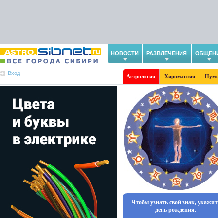
НОВОСТИ
РАЗВЛЕЧЕНИЯ
ОБЩЕН
Вход
Астрология
Хиромантия
Нуме
Чтобы узнать свой знак, укажит
день рождения.