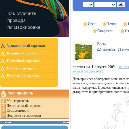
Овен
Телец
Скорпион
Ст
Весы
Зодиакальный гороскоп
(23 сентября - 22 октя
Китайский гороскоп
Цветочный гороскоп
прогноз на 1 августа 2009
на сег
Гороскоп друидов
характеристика знака
Рунический гороскоп
День принесет обострение семейных пр
заняться домашними делами, прийти н
ваша поддержка. Профессиональные пр
авторитета и приобретением полезного
Мой профиль
Мои гороскопы
Персональный гороскоп
Совместимость
Подписка на гороскопы