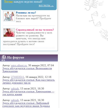
Тесты:
каждую неделю новый!
все тесты →
Ревнивы ли вы?
Насколько вы претендуете на
близких вам людей? Пройдите
тест.
Справедливый ли вы человек?
Чувство справедливости у всех
развито по разному. Вы
замечали, что иногда вам
приходится думать о мотиве своих
поступков? Пройдите тест!
На форуме
Автор:
astro.sibnet.ru
, 30 января 2022, 07:04
Здесь обсуждается статья: Возможности
Хиромантии
Автор:
271033511
, 16 января 2022, 12:18
Здесь обсуждается статья: Как рассчитать
личное денежное число
Автор:
zabzab
, 13 июля 2021, 16:30
Здесь обсуждается статья: Хиромантия —
это карта жизни
Автор:
zabzab
, 13 июля 2021, 16:30
Здесь обсуждается статья: Любовный
гороскоп: как целуются знаки Зодиака