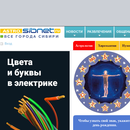
НОВОСТИ
РАЗВЛЕЧЕНИЯ
ОБЩЕН
Вход
Астрология
Хиромантия
Нуме
Чтобы узнать свой знак, укажит
день рождения.