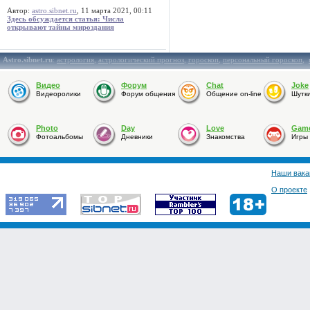
Автор:
astro.sibnet.ru
, 11 марта 2021, 00:11
Здесь обсуждается статья: Числа
открывают тайны мироздания
Astro.sibnet.ru
:
астрология
,
астрологический прогноз
,
гороскоп
,
персональный гороскоп
,
Видео
Форум
Chat
Joke
Видеоролики
Форум общения
Общение on-line
Шутк
Photo
Day
Love
Gam
Фотоальбомы
Дневники
Знакомства
Игры
Наши вака
О проекте