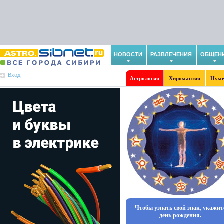
НОВОСТИ
РАЗВЛЕЧЕНИЯ
ОБЩЕН
Вход
Астрология
Хиромантия
Нуме
Чтобы узнать свой знак, укажит
день рождения.