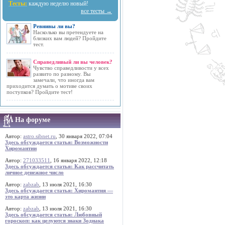
Тесты:
каждую неделю новый!
все тесты →
Ревнивы ли вы?
Насколько вы претендуете на
близких вам людей? Пройдите
тест.
Справедливый ли вы человек?
Чувство справедливости у всех
развито по разному. Вы
замечали, что иногда вам
приходится думать о мотиве своих
поступков? Пройдите тест!
На форуме
Автор:
astro.sibnet.ru
, 30 января 2022, 07:04
Здесь обсуждается статья: Возможности
Хиромантии
Автор:
271033511
, 16 января 2022, 12:18
Здесь обсуждается статья: Как рассчитать
личное денежное число
Автор:
zabzab
, 13 июля 2021, 16:30
Здесь обсуждается статья: Хиромантия —
это карта жизни
Автор:
zabzab
, 13 июля 2021, 16:30
Здесь обсуждается статья: Любовный
гороскоп: как целуются знаки Зодиака