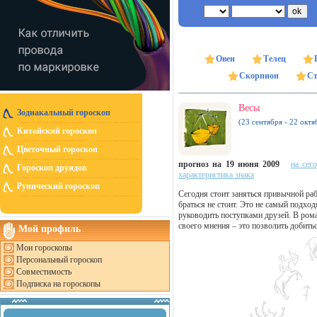
Овен
Телец
Скорпион
Ст
Весы
Зодиакальный гороскоп
(23 сентября - 22 октя
Китайский гороскоп
Цветочный гороскоп
прогноз на 19 июня 2009
на сег
Гороскоп друидов
характеристика знака
Рунический гороскоп
Сегодня стоит заняться привычной раб
браться не стоит. Это не самый подхо
руководить поступками друзей. В ром
своего мнения – это позволить добить
Мой профиль
Мои гороскопы
Персональный гороскоп
Совместимость
Подписка на гороскопы