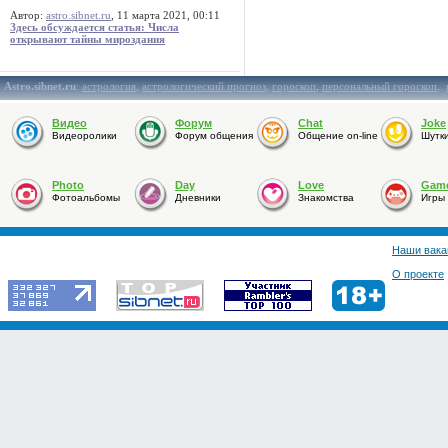
Автор:
astro.sibnet.ru
, 11 марта 2021, 00:11
Здесь обсуждается статья: Числа
открывают тайны мироздания
Astro.sibnet.ru
:
астрология
,
астрологический прогноз
,
гороскоп
,
персональный гороскоп
,
Видео
Форум
Chat
Joke
Видеоролики
Форум общения
Общение on-line
Шутк
Photo
Day
Love
Gam
Фотоальбомы
Дневники
Знакомства
Игры
Наши вака
О проекте