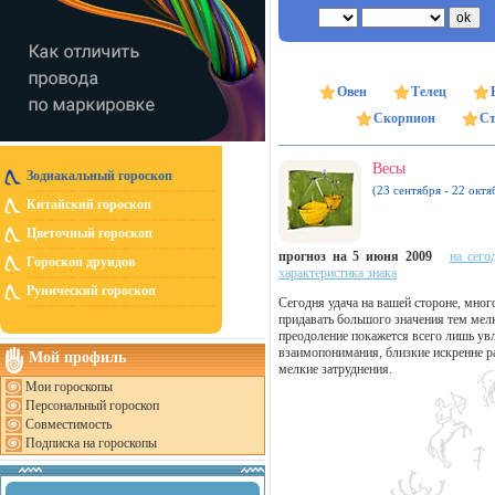
Овен
Телец
Скорпион
Ст
Весы
Зодиакальный гороскоп
(23 сентября - 22 октя
Китайский гороскоп
Цветочный гороскоп
прогноз на 5 июня 2009
на сего
Гороскоп друидов
характеристика знака
Рунический гороскоп
Сегодня удача на вашей стороне, мног
придавать большого значения тем мелк
преодоление покажется всего лишь увл
взаимопонимания, близкие искренне р
Мой профиль
мелкие затруднения.
Мои гороскопы
Персональный гороскоп
Совместимость
Подписка на гороскопы