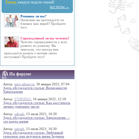
Тесты:
каждую неделю новый!
все тесты →
Ревнивы ли вы?
Насколько вы претендуете на
близких вам людей? Пройдите
тест.
Справедливый ли вы человек?
Чувство справедливости у всех
развито по разному. Вы
замечали, что иногда вам
приходится думать о мотиве своих
поступков? Пройдите тест!
На форуме
Автор:
astro.sibnet.ru
, 30 января 2022, 07:04
Здесь обсуждается статья: Возможности
Хиромантии
Автор:
271033511
, 16 января 2022, 12:18
Здесь обсуждается статья: Как рассчитать
личное денежное число
Автор:
zabzab
, 13 июля 2021, 16:30
Здесь обсуждается статья: Хиромантия —
это карта жизни
Автор:
zabzab
, 13 июля 2021, 16:30
Здесь обсуждается статья: Любовный
гороскоп: как целуются знаки Зодиака