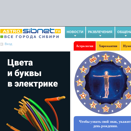
НОВОСТИ
РАЗВЛЕЧЕНИЯ
ОБЩЕН
Вход
Астрология
Хиромантия
Нуме
Чтобы узнать свой знак, укажит
день рождения.