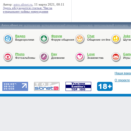
Автор:
astro.sibnet.ru
, 11 марта 2021, 00:11
Здесь обсуждается статья: Числа
открывают тайны мироздания
Astro.sibnet.ru
:
астрология
,
астрологический прогноз
,
гороскоп
,
персональный гороскоп
,
Видео
Форум
Chat
Joke
Видеоролики
Форум общения
Общение on-line
Шутк
Photo
Day
Love
Gam
Фотоальбомы
Дневники
Знакомства
Игры
Наши вака
О проекте