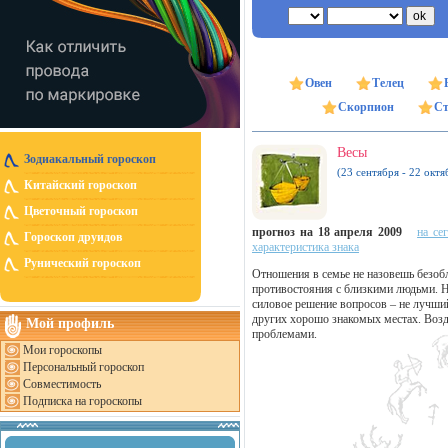
Овен
Телец
Скорпион
Ст
Весы
Зодиакальный гороскоп
(23 сентября - 22 октя
Китайский гороскоп
Цветочный гороскоп
прогноз на 18 апреля 2009
на се
Гороскоп друидов
характеристика знака
Рунический гороскоп
Отношения в семье не назовешь безоб
противостояния с близкими людьми. Н
силовое решение вопросов – не лучший
других хорошо знакомых местах. Возд
Мой профиль
проблемами.
Мои гороскопы
Персональный гороскоп
Совместимость
Подписка на гороскопы