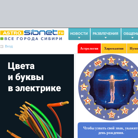
НОВОСТИ
РАЗВЛЕЧЕНИЯ
ОБЩЕН
Вход
Астрология
Хиромантия
Нуме
Чтобы узнать свой знак, укажит
день рождения.