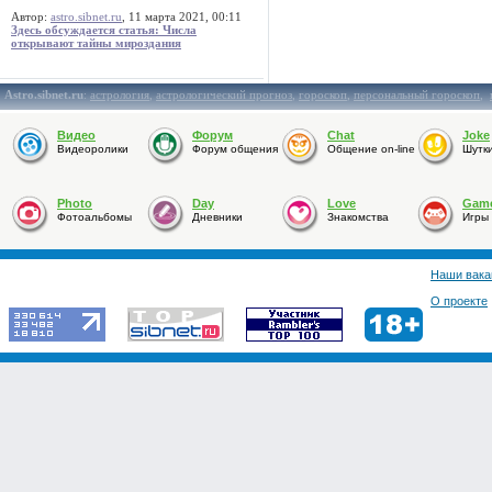
Автор:
astro.sibnet.ru
, 11 марта 2021, 00:11
Здесь обсуждается статья: Числа
открывают тайны мироздания
Astro.sibnet.ru
:
астрология
,
астрологический прогноз
,
гороскоп
,
персональный гороскоп
,
Видео
Форум
Chat
Joke
Видеоролики
Форум общения
Общение on-line
Шутк
Photo
Day
Love
Gam
Фотоальбомы
Дневники
Знакомства
Игры
Наши вака
О проекте