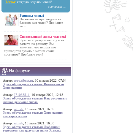
Тесты:
каждую неделю новый!
все тесты →
Ревнивы ли вы?
Насколько вы претендуете на
близких вам людей? Пройдите
тест.
Справедливый ли вы человек?
Чувство справедливости у всех
развито по разному. Вы
замечали, что иногда вам
приходится думать о мотиве своих
поступков? Пройдите тест!
На форуме
Автор:
astro.sibnet.ru
, 30 января 2022, 07:04
Здесь обсуждается статья: Возможности
Хиромантии
Автор:
271033511
, 16 января 2022, 12:18
Здесь обсуждается статья: Как рассчитать
личное денежное число
Автор:
zabzab
, 13 июля 2021, 16:30
Здесь обсуждается статья: Хиромантия —
это карта жизни
Автор:
zabzab
, 13 июля 2021, 16:30
Здесь обсуждается статья: Любовный
гороскоп: как целуются знаки Зодиака