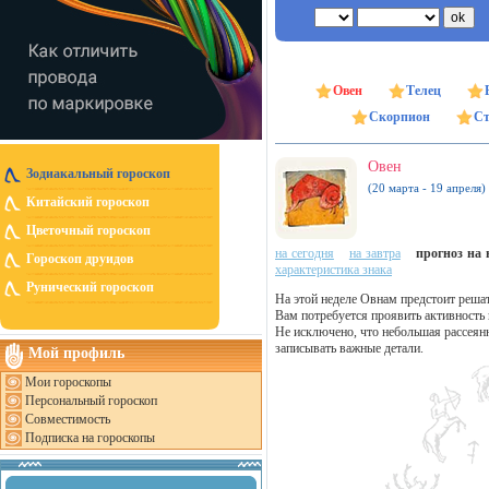
Овен
Телец
Скорпион
Ст
Овен
Зодиакальный гороскоп
(20 марта - 19 апреля)
Китайский гороскоп
Цветочный гороскоп
на сегодня
на завтра
прогноз на н
Гороскоп друидов
характеристика знака
Рунический гороскоп
На этой неделе Овнам предстоит решат
Вам потребуется проявить активность 
Не исключено, что небольшая рассеян
записывать важные детали.
Мой профиль
Мои гороскопы
Персональный гороскоп
Совместимость
Подписка на гороскопы