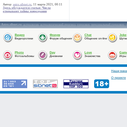
Автор:
astro.sibnet.ru
, 11 марта 2021, 00:11
Здесь обсуждается статья: Числа
открывают тайны мироздания
Astro.sibnet.ru
:
астрология
,
астрологический прогноз
,
гороскоп
,
персональный гороскоп
,
Видео
Форум
Chat
Joke
Видеоролики
Форум общения
Общение on-line
Шутк
Photo
Day
Love
Gam
Фотоальбомы
Дневники
Знакомства
Игры
Наши вака
О проекте