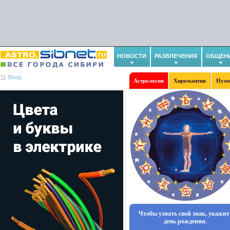
НОВОСТИ
РАЗВЛЕЧЕНИЯ
ОБЩЕН
Вход
Астрология
Хиромантия
Нуме
Чтобы узнать свой знак, укажит
день рождения.