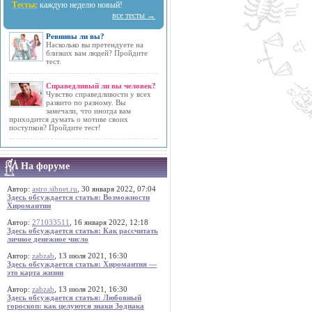
Тесты:
каждую неделю новый!
все тесты →
Ревнивы ли вы?
Насколько вы претендуете на
близких вам людей? Пройдите
тест.
Справедливый ли вы человек?
Чувство справедливости у всех
развито по разному. Вы
замечали, что иногда вам
приходится думать о мотиве своих
поступков? Пройдите тест!
На форуме
Автор:
astro.sibnet.ru
, 30 января 2022, 07:04
Здесь обсуждается статья: Возможности
Хиромантии
Автор:
271033511
, 16 января 2022, 12:18
Здесь обсуждается статья: Как рассчитать
личное денежное число
Автор:
zabzab
, 13 июля 2021, 16:30
Здесь обсуждается статья: Хиромантия —
это карта жизни
Автор:
zabzab
, 13 июля 2021, 16:30
Здесь обсуждается статья: Любовный
гороскоп: как целуются знаки Зодиака