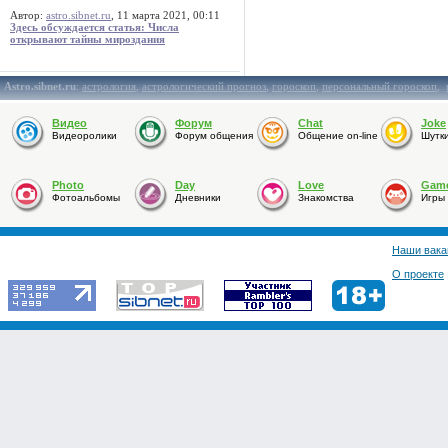
Автор:
astro.sibnet.ru
, 11 марта 2021, 00:11
Здесь обсуждается статья: Числа
открывают тайны мироздания
Astro.sibnet.ru
:
астрология
,
астрологический прогноз
,
гороскоп
,
персональный гороскоп
,
Видео
Форум
Chat
Joke
Видеоролики
Форум общения
Общение on-line
Шутк
Photo
Day
Love
Gam
Фотоальбомы
Дневники
Знакомства
Игры
Наши вака
О проекте