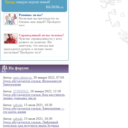
Тесты:
каждую неделю новый!
все тесты →
Ревнивы ли вы?
Насколько вы претендуете на
близких вам людей? Пройдите
тест.
Справедливый ли вы человек?
Чувство справедливости у всех
развито по разному. Вы
замечали, что иногда вам
приходится думать о мотиве своих
поступков? Пройдите тест!
На форуме
Автор:
astro.sibnet.ru
, 30 января 2022, 07:04
Здесь обсуждается статья: Возможности
Хиромантии
Автор:
271033511
, 16 января 2022, 12:18
Здесь обсуждается статья: Как рассчитать
личное денежное число
Автор:
zabzab
, 13 июля 2021, 16:30
Здесь обсуждается статья: Хиромантия —
это карта жизни
Автор:
zabzab
, 13 июля 2021, 16:30
Здесь обсуждается статья: Любовный
гороскоп: как целуются знаки Зодиака