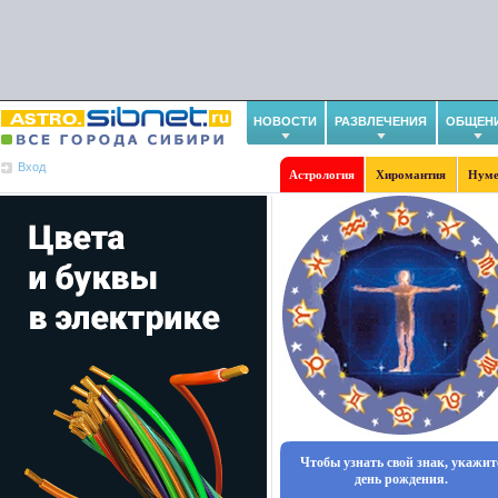
НОВОСТИ
РАЗВЛЕЧЕНИЯ
ОБЩЕН
Вход
Астрология
Хиромантия
Нуме
Чтобы узнать свой знак, укажит
день рождения.