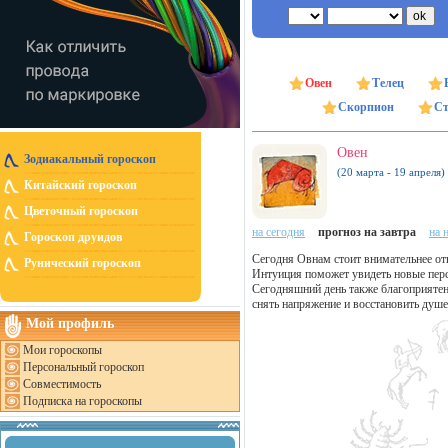
Овен
Телец
Скорпион
Ст
Овен
Зодиакальный гороскоп
(20 марта - 19 апреля)
Китайский гороскоп
Цветочный гороскоп
на сегодня
прогноз на завтра
на 
Гороскоп друидов
Сегодня Овнам стоит внимательнее отн
Рунический гороскоп
Интуиция поможет увидеть новые пер
Сегодняшний день также благоприятен
снять напряжение и восстановить душе
Мой профиль
Мои гороскопы
Персональный гороскоп
Совместимость
Подписка на гороскопы