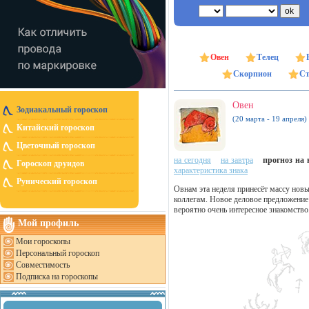
Овен
Телец
Скорпион
Ст
Овен
Зодиакальный гороскоп
(20 марта - 19 апреля)
Китайский гороскоп
Цветочный гороскоп
на сегодня
на завтра
прогноз на н
Гороскоп друидов
характеристика знака
Рунический гороскоп
Овнам эта неделя принесёт массу новы
коллегам. Новое деловое предложение
вероятно очень интересное знакомство
Мой профиль
Мои гороскопы
Персональный гороскоп
Совместимость
Подписка на гороскопы