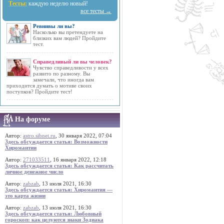
Тесты:
каждую неделю новый!
все тесты →
Ревнивы ли вы?
Насколько вы претендуете на
близких вам людей? Пройдите
тест.
Справедливый ли вы человек?
Чувство справедливости у всех
развито по разному. Вы
замечали, что иногда вам
приходится думать о мотиве своих
поступков? Пройдите тест!
На форуме
Автор:
astro.sibnet.ru
, 30 января 2022, 07:04
Здесь обсуждается статья: Возможности
Хиромантии
Автор:
271033511
, 16 января 2022, 12:18
Здесь обсуждается статья: Как рассчитать
личное денежное число
Автор:
zabzab
, 13 июля 2021, 16:30
Здесь обсуждается статья: Хиромантия —
это карта жизни
Автор:
zabzab
, 13 июля 2021, 16:30
Здесь обсуждается статья: Любовный
гороскоп: как целуются знаки Зодиака