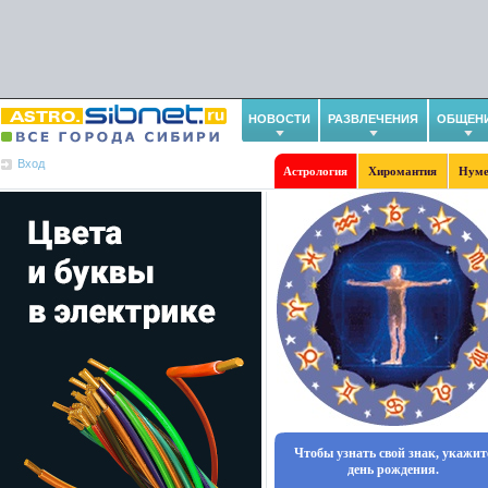
НОВОСТИ
РАЗВЛЕЧЕНИЯ
ОБЩЕН
Вход
Астрология
Хиромантия
Нуме
Чтобы узнать свой знак, укажит
день рождения.