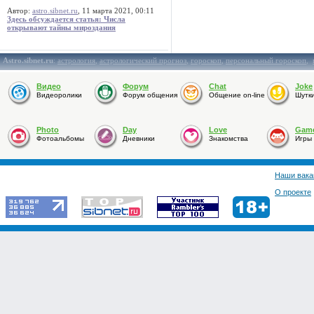
Автор:
astro.sibnet.ru
, 11 марта 2021, 00:11
Здесь обсуждается статья: Числа
открывают тайны мироздания
Astro.sibnet.ru
:
астрология
,
астрологический прогноз
,
гороскоп
,
персональный гороскоп
,
Видео
Форум
Chat
Joke
Видеоролики
Форум общения
Общение on-line
Шутк
Photo
Day
Love
Gam
Фотоальбомы
Дневники
Знакомства
Игры
Наши вака
О проекте