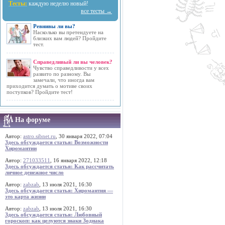
Тесты:
каждую неделю новый!
все тесты →
Ревнивы ли вы?
Насколько вы претендуете на
близких вам людей? Пройдите
тест.
Справедливый ли вы человек?
Чувство справедливости у всех
развито по разному. Вы
замечали, что иногда вам
приходится думать о мотиве своих
поступков? Пройдите тест!
На форуме
Автор:
astro.sibnet.ru
, 30 января 2022, 07:04
Здесь обсуждается статья: Возможности
Хиромантии
Автор:
271033511
, 16 января 2022, 12:18
Здесь обсуждается статья: Как рассчитать
личное денежное число
Автор:
zabzab
, 13 июля 2021, 16:30
Здесь обсуждается статья: Хиромантия —
это карта жизни
Автор:
zabzab
, 13 июля 2021, 16:30
Здесь обсуждается статья: Любовный
гороскоп: как целуются знаки Зодиака