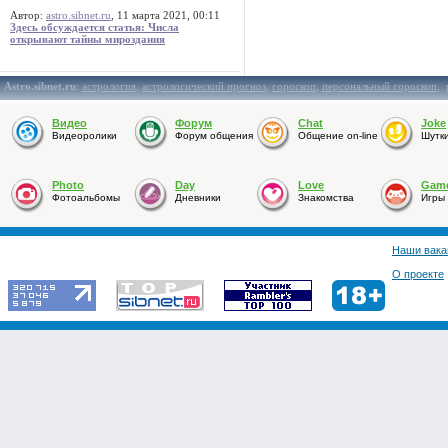
Автор:
astro.sibnet.ru
, 11 марта 2021, 00:11
Здесь обсуждается статья: Числа
открывают тайны мироздания
Astro.sibnet.ru
:
астрология
,
астрологический прогноз
,
гороскоп
,
персональный гороскоп
,
Видео
Форум
Chat
Joke
Видеоролики
Форум общения
Общение on-line
Шутк
Photo
Day
Love
Gam
Фотоальбомы
Дневники
Знакомства
Игры
Наши вака
О проекте