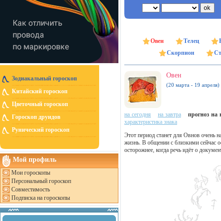
Овен
Телец
Скорпион
Ст
Овен
Зодиакальный гороскоп
(20 марта - 19 апреля)
Китайский гороскоп
Цветочный гороскоп
на сегодня
на завтра
прогноз на н
Гороскоп друидов
характеристика знака
Рунический гороскоп
Этот период станет для Овнов очень 
жизнь. В общении с близкими сейчас о
осторожнее, когда речь идёт о докумен
Мой профиль
Мои гороскопы
Персональный гороскоп
Совместимость
Подписка на гороскопы