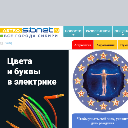
НОВОСТИ
РАЗВЛЕЧЕНИЯ
ОБЩЕН
Вход
Астрология
Хиромантия
Нуме
Чтобы узнать свой знак, укажит
день рождения.