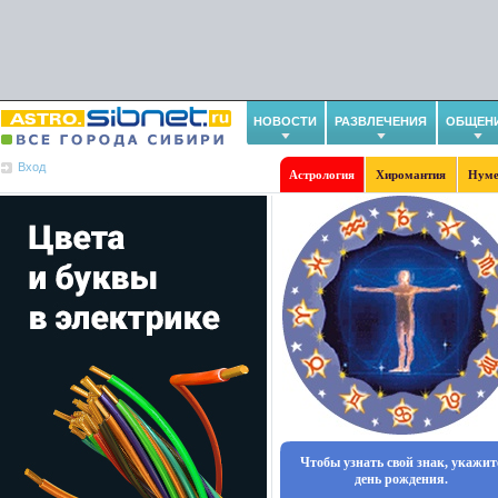
НОВОСТИ
РАЗВЛЕЧЕНИЯ
ОБЩЕН
Вход
Астрология
Хиромантия
Нуме
Чтобы узнать свой знак, укажит
день рождения.