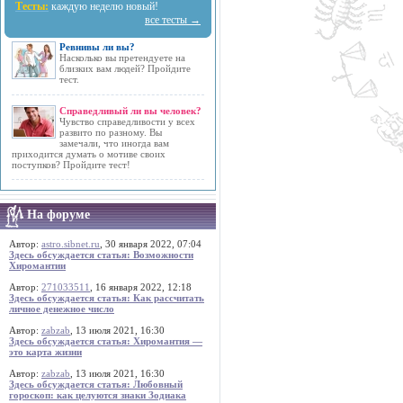
Тесты:
каждую неделю новый!
все тесты →
Ревнивы ли вы?
Насколько вы претендуете на
близких вам людей? Пройдите
тест.
Справедливый ли вы человек?
Чувство справедливости у всех
развито по разному. Вы
замечали, что иногда вам
приходится думать о мотиве своих
поступков? Пройдите тест!
На форуме
Автор:
astro.sibnet.ru
, 30 января 2022, 07:04
Здесь обсуждается статья: Возможности
Хиромантии
Автор:
271033511
, 16 января 2022, 12:18
Здесь обсуждается статья: Как рассчитать
личное денежное число
Автор:
zabzab
, 13 июля 2021, 16:30
Здесь обсуждается статья: Хиромантия —
это карта жизни
Автор:
zabzab
, 13 июля 2021, 16:30
Здесь обсуждается статья: Любовный
гороскоп: как целуются знаки Зодиака