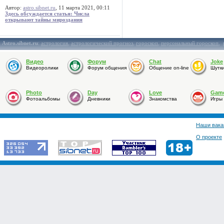
Автор:
astro.sibnet.ru
, 11 марта 2021, 00:11
Здесь обсуждается статья: Числа
открывают тайны мироздания
Astro.sibnet.ru
:
астрология
,
астрологический прогноз
,
гороскоп
,
персональный гороскоп
,
Видео
Форум
Chat
Joke
Видеоролики
Форум общения
Общение on-line
Шутк
Photo
Day
Love
Gam
Фотоальбомы
Дневники
Знакомства
Игры
Наши вака
О проекте