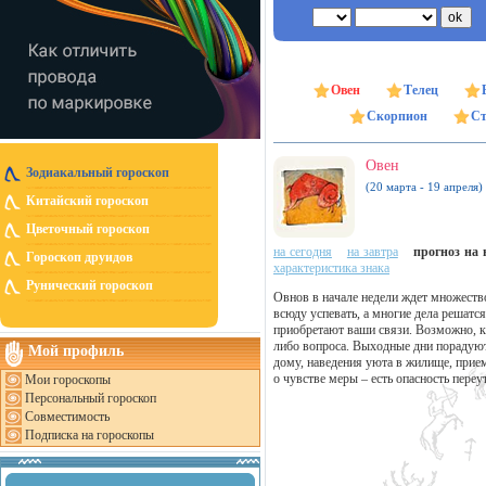
Овен
Телец
Скорпион
Ст
Овен
Зодиакальный гороскоп
(20 марта - 19 апреля)
Китайский гороскоп
Цветочный гороскоп
на сегодня
на завтра
прогноз на н
Гороскоп друидов
характеристика знака
Рунический гороскоп
Овнов в начале недели ждет множество
всюду успевать, а многие дела решатс
приобретают ваши связи. Возможно, к 
либо вопроса. Выходные дни порадуют
Мой профиль
дому, наведения уюта в жилище, прием
о чувстве меры – есть опасность пере
Мои гороскопы
Персональный гороскоп
Совместимость
Подписка на гороскопы