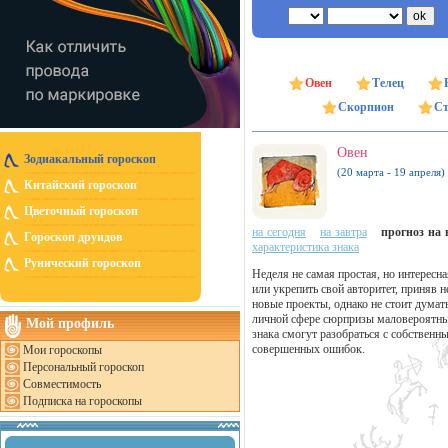
Овен
Телец
Скорпион
Ст
Овен
Зодиакальный гороскоп
(20 марта - 19 апреля)
Китайский гороскоп
Цветочный гороскоп
на сегодня
на завтра
прогноз на н
Гороскоп друидов
характеристика знака
Рунический гороскоп
Неделя не самая простая, но интересн
или укрепить свой авторитет, приняв 
новые проекты, однако не стоит думать
личной сфере сюрпризы маловероятны:
Мой профиль
знака смогут разобраться с собственн
совершенных ошибок.
Мои гороскопы
Персональный гороскоп
Совместимость
Подписка на гороскопы