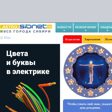
НОВОСТИ
РАЗВЛЕЧЕНИЯ
ОБЩЕН
Вход
Астрология
Хиромантия
Нуме
Чтобы узнать свой знак, укажит
день рождения.