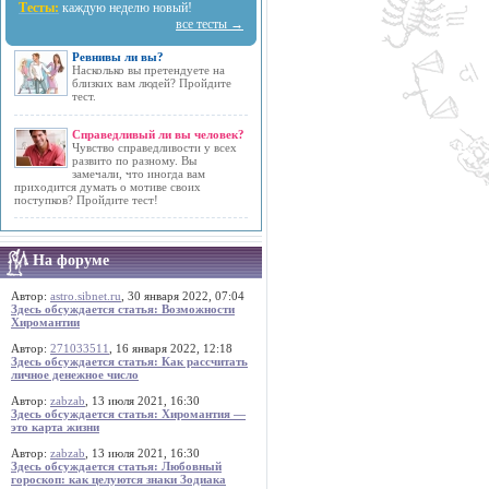
Тесты:
каждую неделю новый!
все тесты →
Ревнивы ли вы?
Насколько вы претендуете на
близких вам людей? Пройдите
тест.
Справедливый ли вы человек?
Чувство справедливости у всех
развито по разному. Вы
замечали, что иногда вам
приходится думать о мотиве своих
поступков? Пройдите тест!
На форуме
Автор:
astro.sibnet.ru
, 30 января 2022, 07:04
Здесь обсуждается статья: Возможности
Хиромантии
Автор:
271033511
, 16 января 2022, 12:18
Здесь обсуждается статья: Как рассчитать
личное денежное число
Автор:
zabzab
, 13 июля 2021, 16:30
Здесь обсуждается статья: Хиромантия —
это карта жизни
Автор:
zabzab
, 13 июля 2021, 16:30
Здесь обсуждается статья: Любовный
гороскоп: как целуются знаки Зодиака