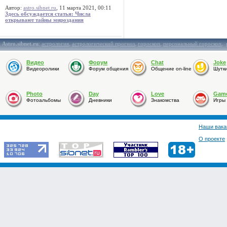
Автор:
astro.sibnet.ru
, 11 марта 2021, 00:11
Здесь обсуждается статья: Числа
открывают тайны мироздания
Astro.sibnet.ru
:
астрология
,
астрологический прогноз
,
гороскоп
,
персональный гороскоп
,
Видео
Форум
Chat
Joke
Видеоролики
Форум общения
Общение on-line
Шутк
Photo
Day
Love
Gam
Фотоальбомы
Дневники
Знакомства
Игры
Наши вака
О проекте