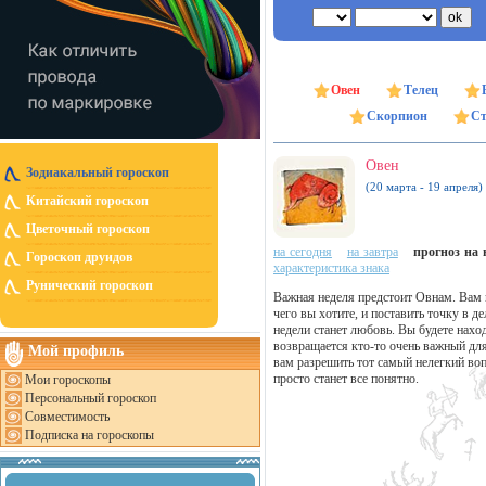
Овен
Телец
Скорпион
Ст
Овен
Зодиакальный гороскоп
(20 марта - 19 апреля)
Китайский гороскоп
Цветочный гороскоп
на сегодня
на завтра
прогноз на н
Гороскоп друидов
характеристика знака
Рунический гороскоп
Важная неделя предстоит Овнам. Вам н
чего вы хотите, и поставить точку в д
недели станет любовь. Вы будете наход
возвращается кто-то очень важный дл
Мой профиль
вам разрешить тот самый нелегкий воп
просто станет все понятно.
Мои гороскопы
Персональный гороскоп
Совместимость
Подписка на гороскопы