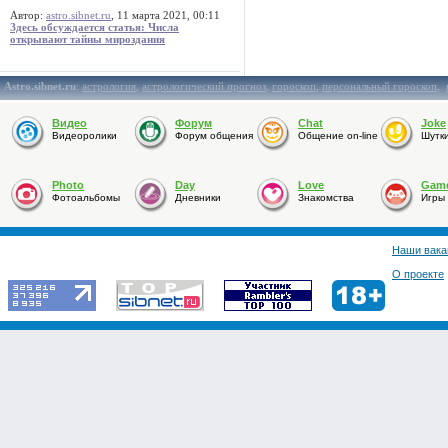
Автор:
astro.sibnet.ru
, 11 марта 2021, 00:11
Здесь обсуждается статья: Числа
открывают тайны мироздания
Astro.sibnet.ru
:
астрология
,
астрологический прогноз
,
гороскоп
,
персональный гороскоп
,
Видео
Форум
Chat
Joke
Видеоролики
Форум общения
Общение on-line
Шутк
Photo
Day
Love
Gam
Фотоальбомы
Дневники
Знакомства
Игры
Наши вака
О проекте