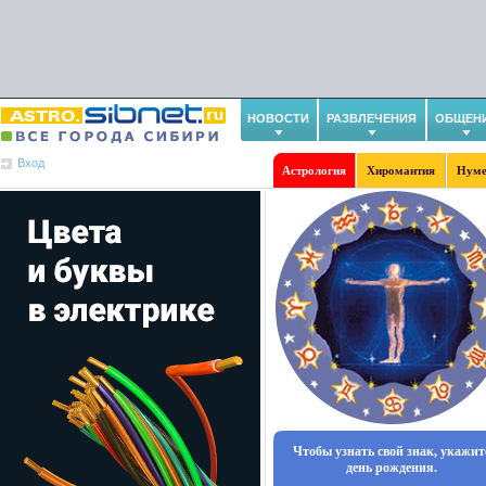
НОВОСТИ
РАЗВЛЕЧЕНИЯ
ОБЩЕН
Вход
Астрология
Хиромантия
Нуме
Чтобы узнать свой знак, укажит
день рождения.