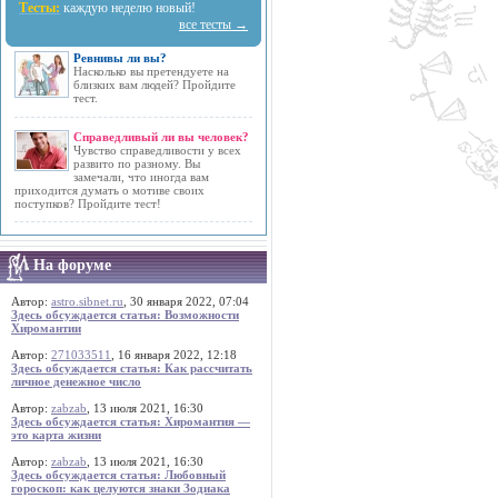
Тесты:
каждую неделю новый!
все тесты →
Ревнивы ли вы?
Насколько вы претендуете на
близких вам людей? Пройдите
тест.
Справедливый ли вы человек?
Чувство справедливости у всех
развито по разному. Вы
замечали, что иногда вам
приходится думать о мотиве своих
поступков? Пройдите тест!
На форуме
Автор:
astro.sibnet.ru
, 30 января 2022, 07:04
Здесь обсуждается статья: Возможности
Хиромантии
Автор:
271033511
, 16 января 2022, 12:18
Здесь обсуждается статья: Как рассчитать
личное денежное число
Автор:
zabzab
, 13 июля 2021, 16:30
Здесь обсуждается статья: Хиромантия —
это карта жизни
Автор:
zabzab
, 13 июля 2021, 16:30
Здесь обсуждается статья: Любовный
гороскоп: как целуются знаки Зодиака