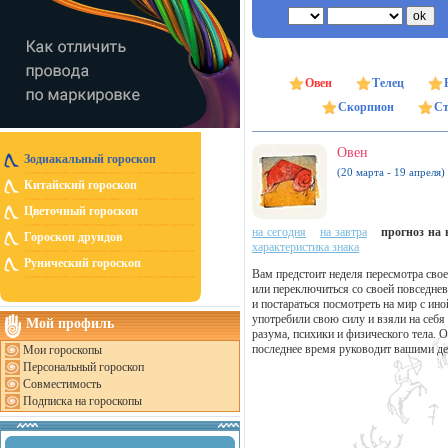
Овен
Телец
Скорпион
Ст
Овен
Зодиакальный гороскоп
(20 марта - 19 апреля)
Китайский гороскоп
Цветочный гороскоп
на сегодня
на завтра
прогноз на н
Гороскоп друидов
характеристика знака
Рунический гороскоп
Вам предстоит неделя пересмотра свое
или переключиться со своей повседнев
и постараться посмотреть на мир с ино
употребили свою силу и взяли на себ
Мой профиль
разума, психики и физического тела. 
последнее время руководит вашими д
Мои гороскопы
Персональный гороскоп
Совместимость
Подписка на гороскопы