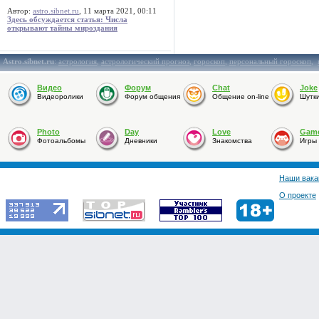
Автор:
astro.sibnet.ru
, 11 марта 2021, 00:11
Здесь обсуждается статья: Числа
открывают тайны мироздания
Astro.sibnet.ru
:
астрология
,
астрологический прогноз
,
гороскоп
,
персональный гороскоп
,
Видео
Форум
Chat
Joke
Видеоролики
Форум общения
Общение on-line
Шутк
Photo
Day
Love
Gam
Фотоальбомы
Дневники
Знакомства
Игры
Наши вака
О проекте