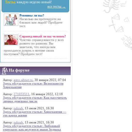
Тесты:
каждую неделю новый!
все тесты →
Ревнивы ли вы?
Насколько вы претендуете на
близких вам людей? Пройдите
тест.
Справедливый ли вы человек?
Чувство справедливости у всех
развито по разному. Вы
замечали, что иногда вам
приходится думать о мотиве своих
поступков? Пройдите тест!
На форуме
Автор:
astro.sibnet.ru
, 30 января 2022, 07:04
Здесь обсуждается статья: Возможности
Хиромантии
Автор:
271033511
, 16 января 2022, 12:18
Здесь обсуждается статья: Как рассчитать
личное денежное число
Автор:
zabzab
, 13 июля 2021, 16:30
Здесь обсуждается статья: Хиромантия —
это карта жизни
Автор:
zabzab
, 13 июля 2021, 16:30
Здесь обсуждается статья: Любовный
гороскоп: как целуются знаки Зодиака