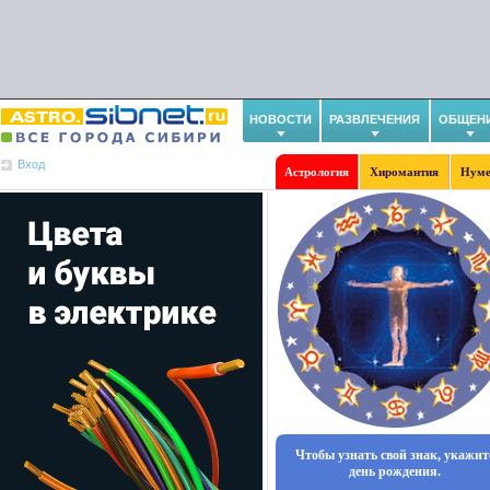
НОВОСТИ
РАЗВЛЕЧЕНИЯ
ОБЩЕН
Вход
Астрология
Хиромантия
Нуме
Чтобы узнать свой знак, укажит
день рождения.